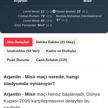
Arjantin
Misir
⚽
Lionel Messi
21'
Yasser Ibrahim
15'
(1-1)
(0-1)
Cristian Romero
79'
Mostafa Mohamed Zaki Abdelraouf
(2-2)
67'
(1-2)
Lionel Messi
83'
(3-2)
Enzo Fernandez
90+2'
(4-2)
Maç Detayları
Dakika Dakika
(21 Olay)
İstatistikler
(43 Veri)
Kadro ve Dizilişler
Puan Durumu
Canlı Anlatım
(115)
Arjantin - Misir maçı nerede, hangi
stadyumda oynanıyor?
Arjantin - Misir
maçı henüz başlamadı. Dünya
Kupası 2026 karşılaşmasının detayları bu
sayfada.