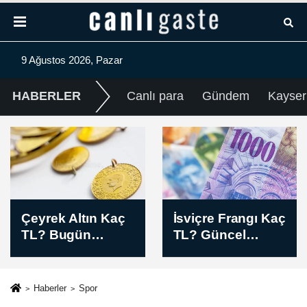
9 Ağustos 2026, Pazar
HABERLER
Canlı para
Gündem
Kayser
İsviçre Frangı Kaç
Euro Kaç TL?
TL? Güncel
Güncel EUR/TL
CHF/TL Sabah
Sabah Kuru (09
Kuru (09 Ağustos
Ağustos 2026)
2026)
Haberler
Spor