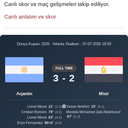
Canlı skor ve maç gelişmeleri takip ediliyor.
Canlı anlatım ve skor
Dünya Kupası 2026 · Atlanta Stadium · 07-07-2026 19:00
FULL TIME
3 - 2
Arjantin
Misir
⚽
Lionel Messi
21'
Yasser Ibrahim
15'
(1-1)
(0-1)
Cristian Romero
79'
Mostafa Mohamed Zaki Abdelraouf
(2-2)
67'
(1-2)
Lionel Messi
83'
(3-2)
Enzo Fernandez
90+2'
(4-2)