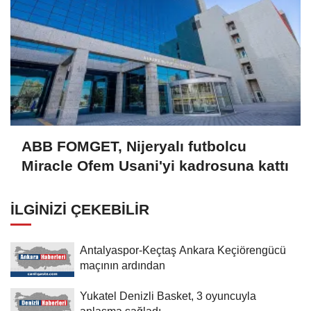
ABB FOMGET, Nijeryalı futbolcu
Miracle Ofem Usani'yi kadrosuna kattı
İLGINIZI ÇEKEBILIR
Antalyaspor-Keçtaş Ankara Keçiörengücü
maçının ardından
Yukatel Denizli Basket, 3 oyuncuyla
anlaşma sağladı