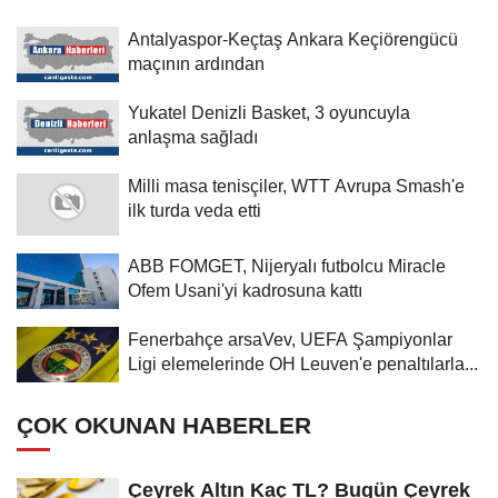
Antalyaspor-Keçtaş Ankara Keçiörengücü
maçının ardından
Yukatel Denizli Basket, 3 oyuncuyla
anlaşma sağladı
Milli masa tenisçiler, WTT Avrupa Smash'e
ilk turda veda etti
ABB FOMGET, Nijeryalı futbolcu Miracle
Ofem Usani'yi kadrosuna kattı
Fenerbahçe arsaVev, UEFA Şampiyonlar
Ligi elemelerinde OH Leuven'e penaltılarla...
ÇOK OKUNAN HABERLER
Çeyrek Altın Kaç TL? Bugün Çeyrek