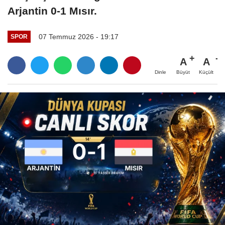
Arjantin 0-1 Mısır.
07 Temmuz 2026 - 19:17
SPOR
A
A
Büyüt
Küçült
Dinle