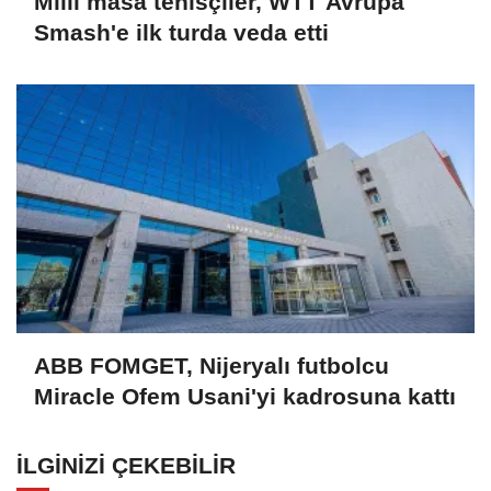
Milli masa tenisçiler, WTT Avrupa
Smash'e ilk turda veda etti
ABB FOMGET, Nijeryalı futbolcu
Miracle Ofem Usani'yi kadrosuna kattı
İLGINIZI ÇEKEBILIR