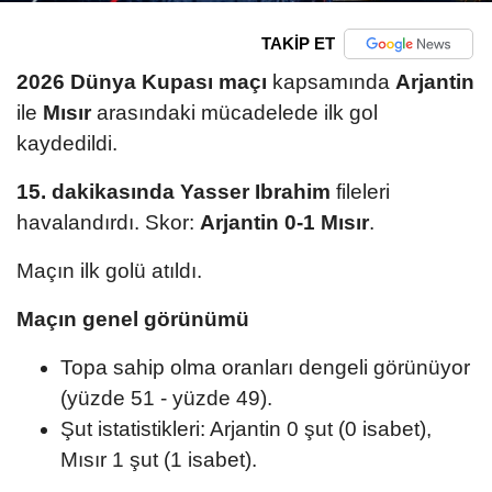
TAKİP ET
2026 Dünya Kupası maçı
kapsamında
Arjantin
ile
Mısır
arasındaki mücadelede ilk gol
kaydedildi.
15. dakikasında
Yasser Ibrahim
fileleri
havalandırdı. Skor:
Arjantin 0-1 Mısır
.
Maçın ilk golü atıldı.
Maçın genel görünümü
Topa sahip olma oranları dengeli görünüyor
(yüzde 51 - yüzde 49).
Şut istatistikleri: Arjantin 0 şut (0 isabet),
Mısır 1 şut (1 isabet).