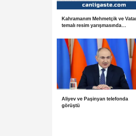
Kahramanım Mehmetçik ve Vata
temalı resim yarışmasında
ortaöğretim kategorisi oylamaya
açıldı
Aliyev ve Paşinyan telefonda
görüştü