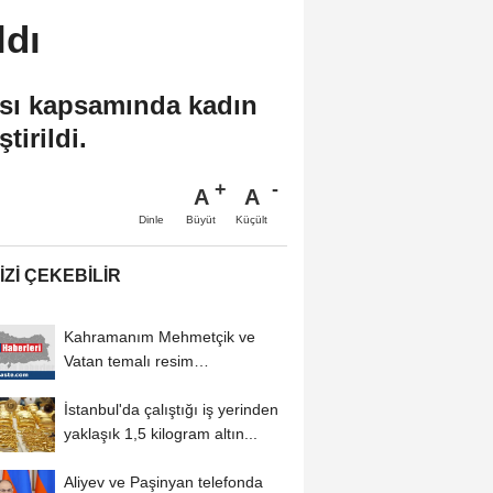
ldı
ası kapsamında kadın
tirildi.
A
A
Büyüt
Küçült
Dinle
IZI ÇEKEBILIR
Kahramanım Mehmetçik ve
Vatan temalı resim
yarışmasında ortaöğretim...
İstanbul'da çalıştığı iş yerinden
yaklaşık 1,5 kilogram altın...
Aliyev ve Paşinyan telefonda