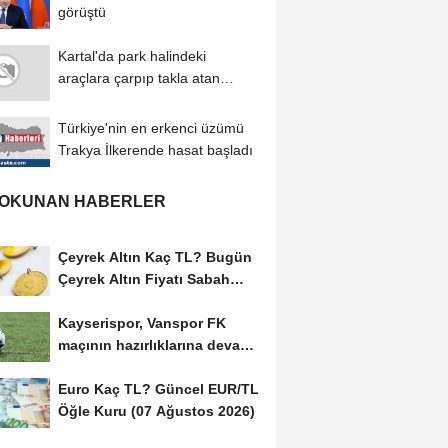
görüştü
Kartal'da park halindeki
araçlara çarpıp takla atan
otomobil kamerada
Türkiye'nin en erkenci üzümü
Trakya İlkerende hasat başladı
 OKUNAN HABERLER
Çeyrek Altın Kaç TL? Bugün
Çeyrek Altın Fiyatı Sabah
Kuru (07 Ağustos...
Kayserispor, Vanspor FK
maçının hazırlıklarına devam
etti
Euro Kaç TL? Güncel EUR/TL
Öğle Kuru (07 Ağustos 2026)