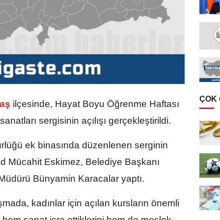
ÇOK
laş
ilçesinde, Hayat Boyu Öğrenme Haftası
atları sergisinin açılışı gerçekleştirildi.
rlüğü ek binasında düzenlenen serginin
ad Mücahit Eskimez, Belediye Başkanı
im Müdürü Bünyamin Karacalar yaptı.
şmada, kadınlar için açılan kursların önemli
 hem sanat icra ettiklerini hem de meslek