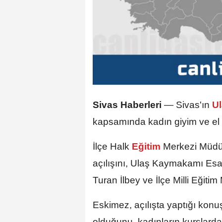
Sivas Haberleri
— Sivas'ın
U
kapsamında kadın giyim ve el san
İlçe Halk
Eğitim
Merkezi Müdü
açılışını, Ulaş Kaymakamı Es
Turan İlbey ve İlçe Milli Eğit
Eskimez, açılışta yaptığı konu
olduğunu, kadınların kurslarda