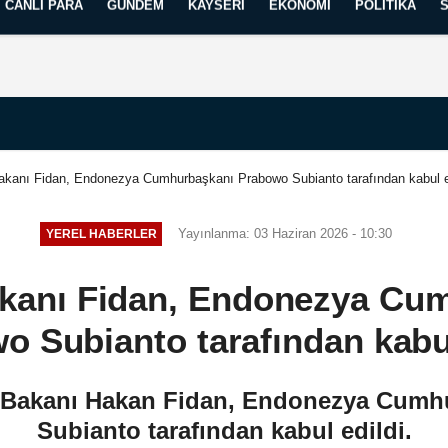
CANLI PARA
GÜNDEM
KAYSERI
EKONOMI
POLITIKA
Künye
İletişim
Yayın İlkelerimiz
Bakanı Fidan, Endonezya Cumhurbaşkanı Prabowo Subianto tarafından kabul e
Yayınlanma: 03 Haziran 2026 - 10:30
YEREL HABERLER
Bakanı Fidan, Endonezya Cu
o Subianto tarafından kabul
i Bakanı Hakan Fidan, Endonezya Cum
Subianto tarafından kabul edildi.