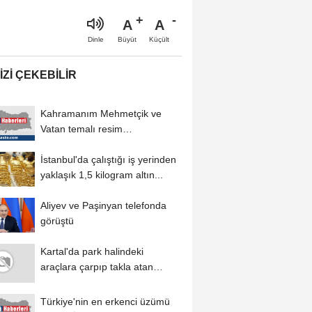
A
A
Büyüt
Küçült
Dinle
IZI ÇEKEBILIR
Kahramanım Mehmetçik ve
Vatan temalı resim
yarışmasında ortaöğretim...
İstanbul'da çalıştığı iş yerinden
yaklaşık 1,5 kilogram altın...
Aliyev ve Paşinyan telefonda
görüştü
Kartal'da park halindeki
araçlara çarpıp takla atan
otomobil kamerada
Türkiye'nin en erkenci üzümü