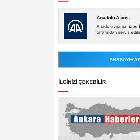
Anadolu Ajansı
Anadolu Ajansı haberl
tarafından servis edil
ANASAYFAYA 
İLGINIZI ÇEKEBILIR