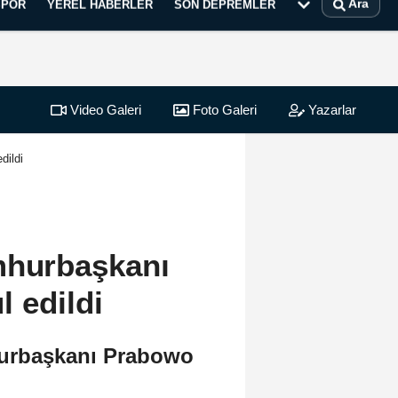
Ara
SPOR
YEREL HABERLER
SON DEPREMLER
Video Galeri
Foto Galeri
Yazarlar
dildi
mhurbaşkanı
 edildi
hurbaşkanı Prabowo