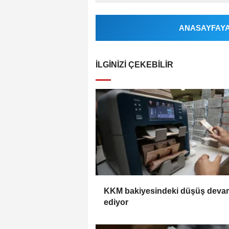
ANASAYFAYA 
İLGINIZI ÇEKEBILIR
KKM bakiyesindeki düşüş deva
ediyor