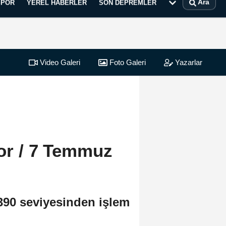
Ara
SPOR
YEREL HABERLER
SON DEPREMLER
Video Galeri
Foto Galeri
Yazarlar
or / 7 Temmuz
390 seviyesinden işlem