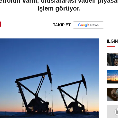
rolün varili, uluslararası vadeli piyasa
işlem görüyor.
TAKİP ET
İLGIN