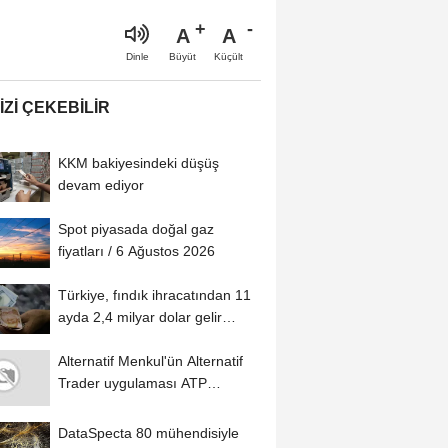
A
A
Büyüt
Küçült
Dinle
IZI ÇEKEBILIR
KKM bakiyesindeki düşüş
devam ediyor
Spot piyasada doğal gaz
fiyatları / 6 Ağustos 2026
Türkiye, fındık ihracatından 11
ayda 2,4 milyar dolar gelir
sağladı
Alternatif Menkul'ün Alternatif
Trader uygulaması ATP
Tradesoft altyapısıyla...
DataSpecta 80 mühendisiyle