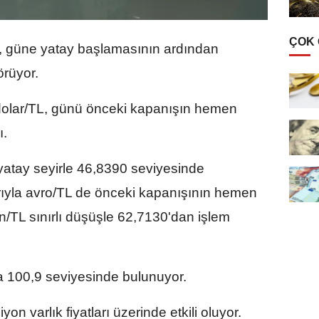
ÇOK
, güne yatay başlamasının ardından
rüyor.
dolar/TL, günü önceki kapanışın hemen
ı.
a yatay seyirle 46,8390 seviyesinde
arıyla avro/TL de önceki kapanışının hemen
n/TL sınırlı düşüşle 62,7130'dan işlem
la 100,9 seviyesinde bulunuyor.
n varlık fiyatları üzerinde etkili oluyor.