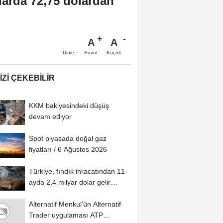
larda 72,75 dolardan
A
A
Büyüt
Küçült
Dinle
IZI ÇEKEBILIR
KKM bakiyesindeki düşüş
devam ediyor
Spot piyasada doğal gaz
fiyatları / 6 Ağustos 2026
Türkiye, fındık ihracatından 11
ayda 2,4 milyar dolar gelir
sağladı
Alternatif Menkul'ün Alternatif
Trader uygulaması ATP