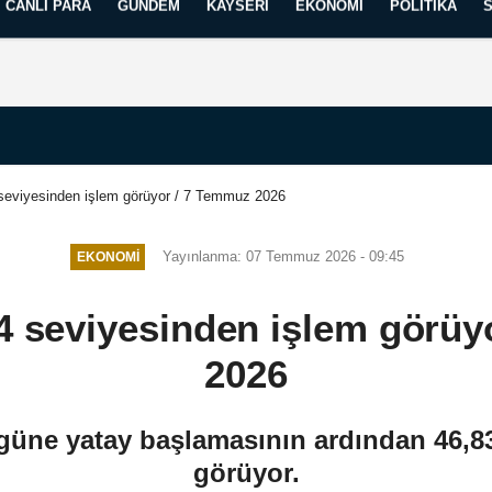
CANLI PARA
GÜNDEM
KAYSERI
EKONOMI
POLITIKA
Künye
İletişim
Yayın İlkelerimiz
 seviyesinden işlem görüyor / 7 Temmuz 2026
Yayınlanma: 07 Temmuz 2026 - 09:45
EKONOMI
84 seviyesinden işlem görüy
2026
üne yatay başlamasının ardından 46,8
görüyor.