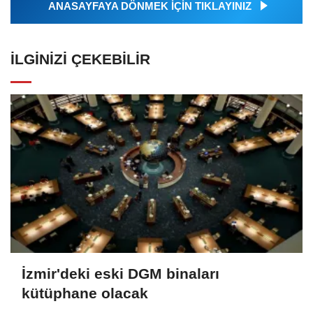
ANASAYFAYA DÖNMEK İÇİN TIKLAYINIZ
İLGINIZI ÇEKEBILIR
İzmir'deki eski DGM binaları
kütüphane olacak