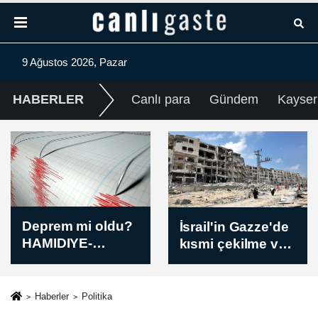
9 Ağustos 2026, Pazar
HABERLER
Canlı para
Gündem
Kayser
İsrail'in Gazze'de
Ürdün ve
kısmi çekilme ve
Bahreyn dışişleri
çok uluslu güç
bakanları
konuşlandırma
bölgesel
seçeneğini
gelişmeleri
Haberler
Politika
değerlendirdiği
görüştü