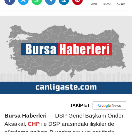
Büyüt
Küçült
Dinle
TAKİP ET
Bursa Haberleri
— DSP Genel Başkanı Önder
Aksakal,
CHP
ile DSP arasındaki ilişkiler de