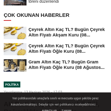
töreni düzenlendi
ÇOK OKUNAN HABERLER
Çeyrek Altın Kaç TL? Bugün Çeyrek
Altın Fiyatı Akşam Kuru (08...
Çeyrek Altın Kaç TL? Bugün Çeyrek
Altın Fiyatı Öğle Kuru (08...
Gram Altın Kaç TL? Bugün Gram
Altın Fiyatı Öğle Kuru (08 Ağustos...
POLITIKA
Yayınlanma: 13 Haziran 2026 - 17:03
Veri politikasındaki amaçlarla sınırlı ve mevzuata uygun şekilde çerez
AK Parti Grup Başkanvekili Gül,
konumlandırmaktayız. Detaylar için veri politikamızı inceleyebilirsiniz...