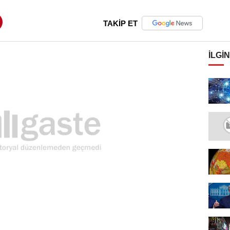
TAKİP ET
İLGIN