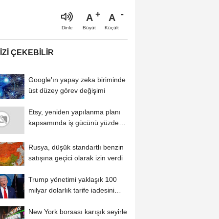
A
A
Büyüt
Küçült
Dinle
IZI ÇEKEBILIR
Google'ın yapay zeka biriminde
üst düzey görev değişimi
Etsy, yeniden yapılanma planı
kapsamında iş gücünü yüzde
12 azaltacak...
Rusya, düşük standartlı benzin
satışına geçici olarak izin verdi
Trump yönetimi yaklaşık 100
milyar dolarlık tarife iadesini
ödeme...
New York borsası karışık seyirle