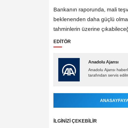
Bankanın raporunda, mali teşvi
beklenenden daha güçlü olma
tahminlerin üzerine çıkabileceği 
EDİTÖR
Anadolu Ajansı
Anadolu Ajansı haberl
tarafından servis edil
ANASAYFAYA 
İLGINIZI ÇEKEBILIR