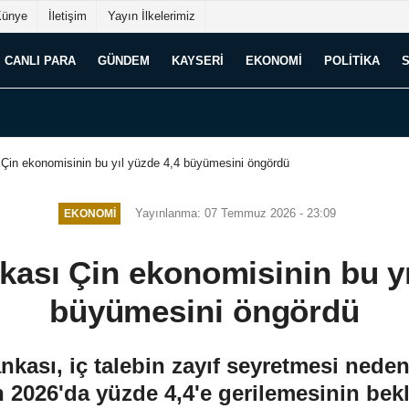
Künye
İletişim
Yayın İlkelerimiz
CANLI PARA
GÜNDEM
KAYSERI
EKONOMI
POLITIKA
Çin ekonomisinin bu yıl yüzde 4,4 büyümesini öngördü
Yayınlanma: 07 Temmuz 2026 - 23:09
EKONOMI
ası Çin ekonomisinin bu yı
büyümesini öngördü
ası, iç talebin zayıf seyretmesi neden
2026'da yüzde 4,4'e gerilemesinin bekle