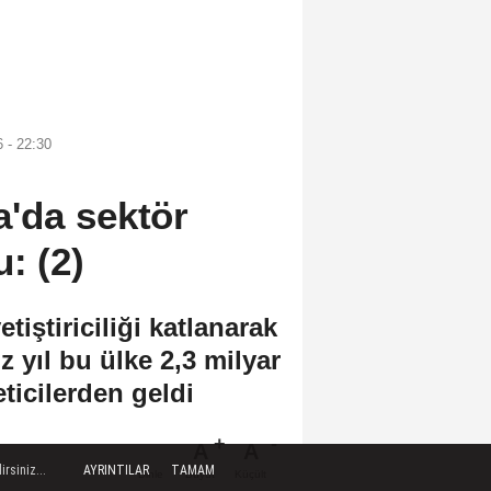
 - 22:30
'da sektör
: (2)
tiştiriciliği katlanarak
 yıl bu ülke 2,3 milyar
eticilerden geldi
A
A
rsiniz...
AYRINTILAR
TAMAM
Büyüt
Küçült
Dinle