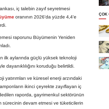
nkası, iç talebin zayıf seyretmesi
ÇOK
üyüme
oranının 2026'da yüzde 4,4'e
rdi.
emesi raporunu Büyümenin Yeniden
ladı.
n ilk aylarında güçlü yüksek teknoloji
le dayanıklılığını koruduğu belirtildi.
ji yatırımları ve küresel enerji arzındaki
tamponların ikinci çeyrekte zayıflayan iç
dedilen raporda, gayrimenkul sektörünün
 sürecinin devam etmesi ve tüketicilerin