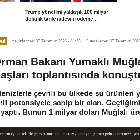
Trump yönetimi yaklaşık 100 milyar
dolarlık tarife iadesini ödeme
sürecine gönderdi
Yayınlanma: 07 Temmuz 2026 - 21:36
Güncelleme: 07 Temmuz 2026
MI
Orman Bakanı Yumaklı Muğla
aşları toplantısında konuştu
izlerle çevrili bu ülkede su ürünleri ye
 potansiyele sahip bir alan. Geçtiğimiz
 yaptı. Bunun 1 milyar doları Muğlalı ür
TAKİP ET
evzuata uygun şekilde çerez konumlandırmaktayız. Detaylar için veri politikamızı inceleyebili