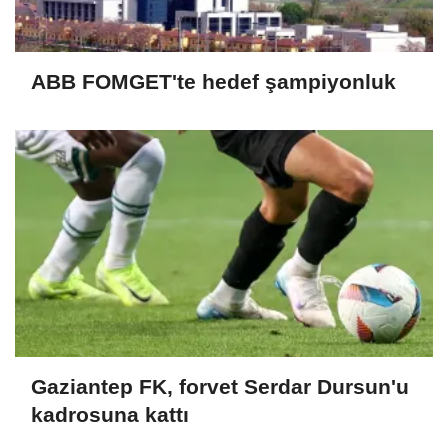
ABB FOMGET'te hedef şampiyonluk
Gaziantep FK, forvet Serdar Dursun'u
kadrosuna kattı