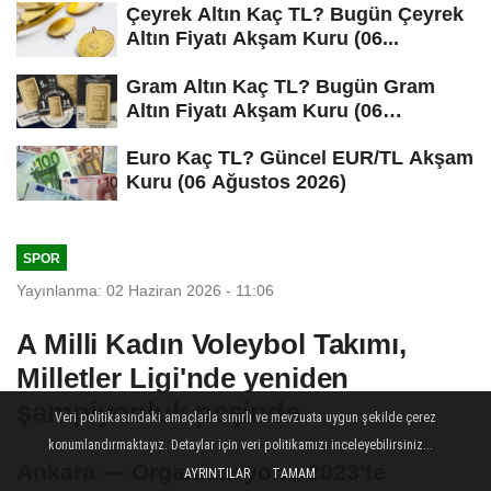
Çeyrek Altın Kaç TL? Bugün Çeyrek
Altın Fiyatı Akşam Kuru (06...
Gram Altın Kaç TL? Bugün Gram
Altın Fiyatı Akşam Kuru (06
Ağustos...
Euro Kaç TL? Güncel EUR/TL Akşam
Kuru (06 Ağustos 2026)
SPOR
Yayınlanma: 02 Haziran 2026 - 11:06
A Milli Kadın Voleybol Takımı,
Milletler Ligi'nde yeniden
şampiyonluk peşinde
Veri politikasındaki amaçlarla sınırlı ve mevzuata uygun şekilde çerez
konumlandırmaktayız. Detaylar için veri politikamızı inceleyebilirsiniz...
Ankara — Organizasyonu 2023'te
AYRINTILAR
TAMAM