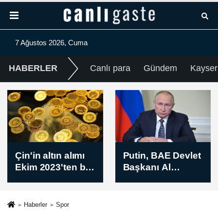
7 Ağustos 2026, Cuma
HABERLER
Canlı para
Gündem
Kayser
Putin, BAE Devlet
ABB FOMGET'te
Başkanı Al
hedef
Nahyan ile
şampiyonluk
Körfez'i ve
Ukrayna’yı
Haberler
Spor
görüştü