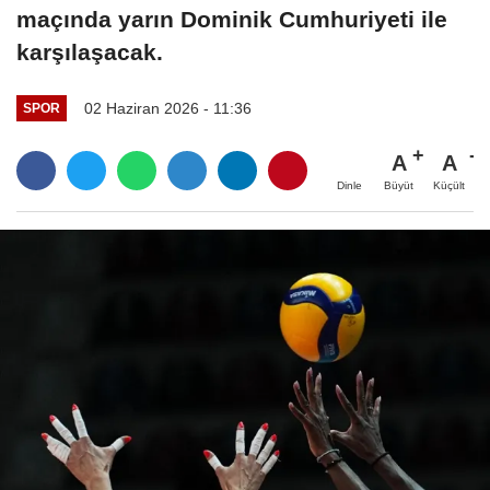
maçında yarın Dominik Cumhuriyeti ile
karşılaşacak.
02 Haziran 2026 - 11:36
SPOR
A
A
Büyüt
Küçült
Dinle