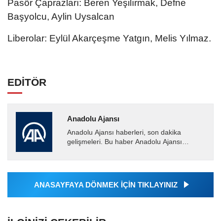
Pasör Çaprazları: Beren Yeşilırmak, Defne
Başyolcu, Aylin Uysalcan
Liberolar: Eylül Akarçeşme Yatgın, Melis Yılmaz.
EDİTÖR
Anadolu Ajansı
Anadolu Ajansı haberleri, son dakika
gelişmeleri. Bu haber Anadolu Ajansı
tarafından servis edilmiştir. Anadolu Ajansı
tarafından geçilen tüm...
ANASAYFAYA DÖNMEK İÇİN TIKLAYINIZ