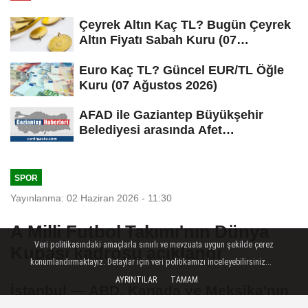
Çeyrek Altın Kaç TL? Bugün Çeyrek
Altın Fiyatı Sabah Kuru (07
Ağustos...
Euro Kaç TL? Güncel EUR/TL Öğle
Kuru (07 Ağustos 2026)
AFAD ile Gaziantep Büyükşehir
Belediyesi arasında Afet
Farkındalık...
SPOR
Yayınlanma: 02 Haziran 2026 - 11:30
A Milli Futbol Takımı'nın Dünya
Veri politikasındaki amaçlarla sınırlı ve mevzuata uygun şekilde çerez
Kupası kadrosu açıklandı
konumlandırmaktayız. Detaylar için veri politikamızı inceleyebilirsiniz...
AYRINTILAR
TAMAM
İstanbul — ABD, Kanada ve Meksika'nın