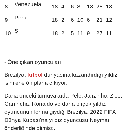
Venezuela
8
18
4
6
8
18
28
18
Peru
9
18
2
6
10
6
21
12
Şili
10
18
2
5
11
9
27
11
- Öne çıkan oyuncuları
Brezilya,
futbol
dünyasına kazandırdığı yıldız
isimlerle ön plana çıkıyor.
Daha önceki turnuvalarda Pele, Jairzinho, Zico,
Garrincha, Ronaldo ve daha birçok yıldız
oyuncunun forma giydiği Brezilya, 2022 FIFA
Dünya Kupası'na yıldız oyuncusu Neymar
önderliğinde gitmişti.