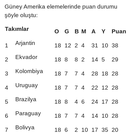
Güney Amerika elemelerinde puan durumu
şöyle oluştu:
Takımlar
O
G
B
M
A
Y
Puan
Arjantin
1
18
12
2
4
31
10
38
Ekvador
2
18
8
8
2
14
5
29
Kolombiya
3
18
7
7
4
28
18
28
Uruguay
4
18
7
7
4
22
12
28
Brazilya
5
18
8
4
6
24
17
28
Paraguay
6
18
7
7
4
14
10
28
Bolivya
7
18
6
2
10
17
35
20