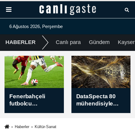
6 Ağustos 2026, Perşembe
HABERLER
Canlı para
Gündem
Kayser
Fenerbahçeli
DataSpecta 80
futbolcu
mühendisiyle
Oosterwolde'nin
yerli yapay zeka
arka adale
modelleri için
tendonunda kısmi
çalışıyor
Haberler
Kültür-Sanat
yırtık tespit edildi