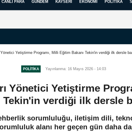
CANLI PARA
GÜNDEM
KAYSERI
EKONOMI
POLITIKA
Künye
İletişim
Yayın İlkelerimiz
Yönetici Yetiştirme Programı, Milli Eğitim Bakanı Tekin'in verdiği ilk dersle ba
Yayınlanma: 16 Mayıs 2026 - 14:03
POLITIKA
ı Yönetici Yetiştirme Progra
Tekin'in verdiği ilk dersle 
berlik sorumluluğu, iletişim dili, tekno
sorumluluk alanı her geçen gün daha da 