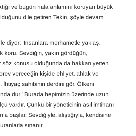
ıraktığı ve bugün hala anlamını koruyan büyük
 olduğunu dile getiren Tekin, şöyle devam
öyle diyor; 'İnsanlara merhametle yaklaş.
k koru. Sevdiğin, yakın gördüğün,
er söz konusu olduğunda da hakkaniyetten
Görev vereceğin kişide ehliyet, ahlak ve
İhtiyaç sahibinin derdini gör. Öfkeni
sında dur.' Burada hepimizin üzerinde uzun
ü vardır. Çünkü bir yöneticinin asıl imtihanı
a başlar. Sevdiğiyle, alıştığıyla, kendisine
ranlarla sınanır.