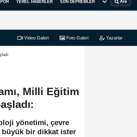
Ara
SPOR
YEREL HABERLER
SON DEPREMLER
Video Galeri
Foto Galeri
Yazarlar
şladı:
mı, Milli Eğitim
başladı:
loji yönetimi, çevre
büyük bir dikkat ister