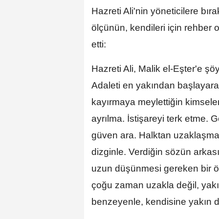
Hazreti Ali'nin yöneticilere b
ölçünün, kendileri için rehber
etti:
Hazreti Ali, Malik el-Eşter'e ş
Adaleti en yakından başlayara
kayırmaya meylettiğin kimsel
ayrılma. İstişareyi terk etme. 
güven ara. Halktan uzaklaşma. 
dizginle. Verdiğin sözün arka
uzun düşünmesi gereken bir ölç
çoğu zaman uzakla değil, yakınl
benzeyenle, kendisine yakın du