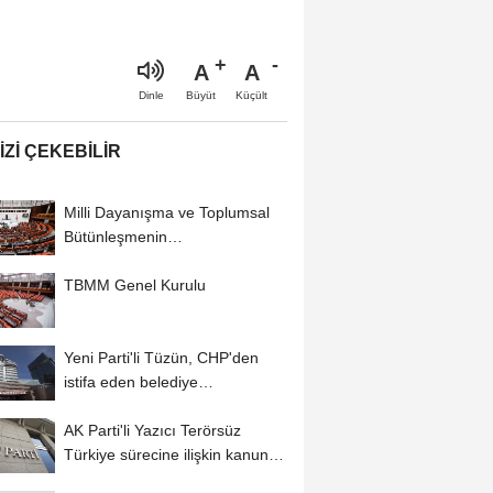
A
A
Büyüt
Küçült
Dinle
IZI ÇEKEBILIR
Milli Dayanışma ve Toplumsal
Bütünleşmenin
Güçlendirilmesine Dair...
TBMM Genel Kurulu
Yeni Parti'li Tüzün, CHP'den
istifa eden belediye
başkanlarının çoğunluğunun...
AK Parti'li Yazıcı Terörsüz
Türkiye sürecine ilişkin kanun
teklifini...