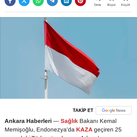
Büyüt
Küçült
Dinle
TAKİP ET
Ankara Haberleri
—
Sağlık
Bakanı Kemal
Memişoğlu, Endonezya'da
KAZA
geçiren 25