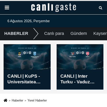
6 Ağustos 2026, Perşembe
HABERLER
Canlı para
Gündem
Kayser
CANLI | Inter
Transfer tahtası
Turku - Vaduz
açılan Sivasspor,
maçı başladı
4 futbolcuyu
kadrosuna kattı
Haberler
Yerel Haberler