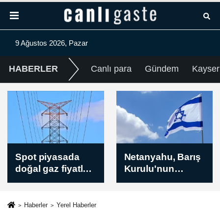
9 Ağustos 2026, Pazar
HABERLER
Canlı para
Gündem
Kayser
Netanyahu, Barış
Husiler, Yemen'in
Kurulu'nun
güneybatısındaki
açıkladığı
El-Muha bölgesini
Gazze’deki
füze ve İHA'larla
ateşkesin ikinci
hedef aldı
Haberler
Yerel Haberler
aşaması planını
(GÜNCELLEME)