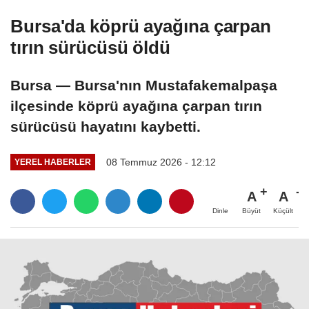
Bursa'da köprü ayağına çarpan
tırın sürücüsü öldü
Bursa — Bursa'nın Mustafakemalpaşa
ilçesinde köprü ayağına çarpan tırın
sürücüsü hayatını kaybetti.
08 Temmuz 2026 - 12:12
YEREL HABERLER
A
A
Büyüt
Küçült
Dinle