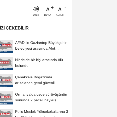
A
A
Büyüt
Küçült
Dinle
IZI ÇEKEBILIR
AFAD ile Gaziantep Büyükşehir
Belediyesi arasında Afet
Farkındalık...
Niğde'de bir kişi aracında ölü
bulundu
Çanakkale Boğazı'nda
arızalanan gemi güvenli
bölgeye demirletildi
Ormanya'da gece yürüyüşünün
sonunda 2 peçeli baykuş
doğaya salındı
Polis Meslek Yüksekokullarına 3