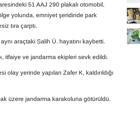
daresindeki 51 AAJ 290 plakalı otomobil,
lge yolunda, emniyet şeridinde park
iz tıra çarptı.
ynı araçtaki Salih Ü. hayatını kaybetti.
, itfaiye ve jandarma ekipleri sevk edildi.
si olay yerinde yapılan Zafer K, kaldırıldığı
nmak üzere jandarma karakoluna götürüldü.