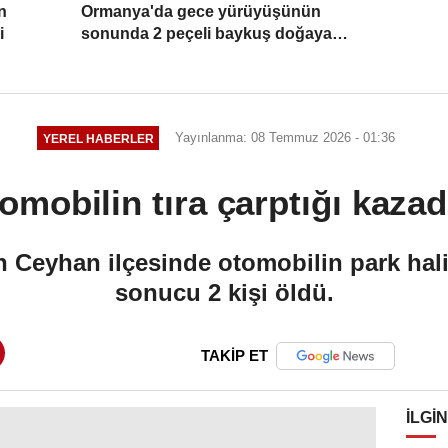
n
Ormanya'da gece yürüyüşünün
i
sonunda 2 peçeli baykuş doğaya
salındı
Yayınlanma: 08 Temmuz 2026 - 01:36
YEREL HABERLER
mobilin tıra çarptığı kazad
Ceyhan ilçesinde otomobilin park hali
sonucu 2 kişi öldü.
TAKİP ET
İLGIN