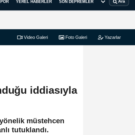
Ara
SPOR
YEREL HABERLER
SON DEPREMLER
Video Galeri
Foto Galeri
Yazarlar
duğu iddiasıyla
a yönelik müstehcen
nlı tutuklandı.