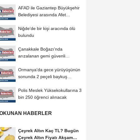
AFAD ile Gaziantep Büyükşehir
Belediyesi arasında Afet
Farkındalık...
Niğde'de bir kişi aracında ölü
bulundu
Çanakkale Boğazı'nda
arızalanan gemi güvenli
bölgeye demirletildi
Ormanya'da gece yürüyüşünün
sonunda 2 peçeli baykuş
doğaya salındı
Polis Meslek Yüksekokullarına 3
bin 250 öğrenci alınacak
 OKUNAN HABERLER
Çeyrek Altın Kaç TL? Bugün
Çeyrek Altın Fiyatı Akşam