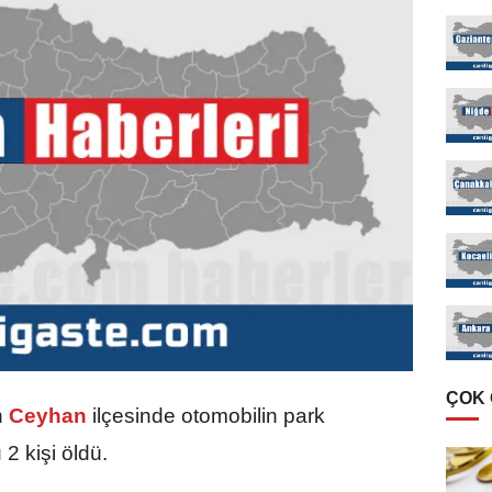
ÇOK
n
Ceyhan
ilçesinde otomobilin park
2 kişi öldü.