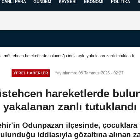
CANLI PARA
GÜNDEM
KAYSERI
EKONOMI
POLITIKA
Künye
İletişim
Yayın İlkelerimiz
de müstehcen hareketlerde bulunduğu iddiasıyla yakalanan zanlı tutuklandı
Yayınlanma: 08 Temmuz 2026 - 02:27
YEREL HABERLER
üstehcen hareketlerde bulun
yakalanan zanlı tutuklandı
hir'in Odunpazarı ilçesinde, çocuklar
ulunduğu iddiasıyla gözaltına alınan za