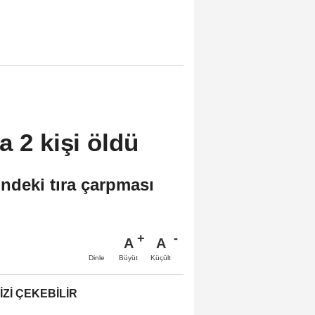
a 2 kişi öldü
ndeki tıra çarpması
A
A
Büyüt
Küçült
Dinle
IZI ÇEKEBILIR