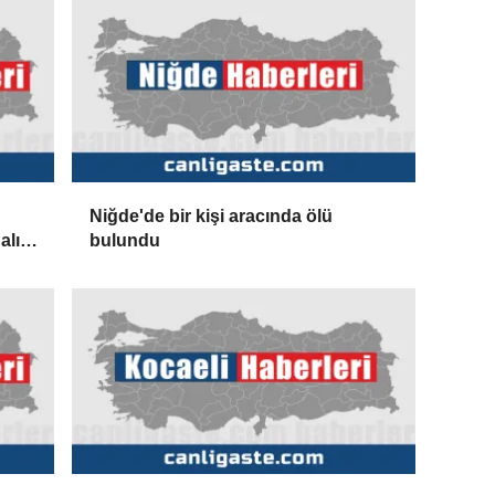
Niğde'de bir kişi aracında ölü
alık
bulundu
iği