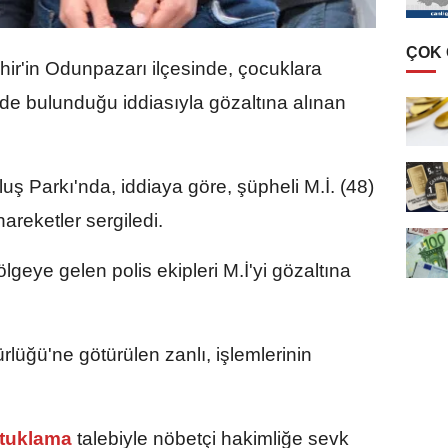
ÇOK
hir'in Odunpazarı ilçesinde, çocuklara
de bulunduğu iddiasıyla gözaltına alınan
uş Parkı'nda, iddiaya göre, şüpheli M.İ. (48)
reketler sergiledi.
lgeye gelen polis ekipleri M.İ'yi gözaltına
üğü'ne götürülen zanlı, işlemlerinin
tuklama
talebiyle nöbetçi hakimliğe sevk