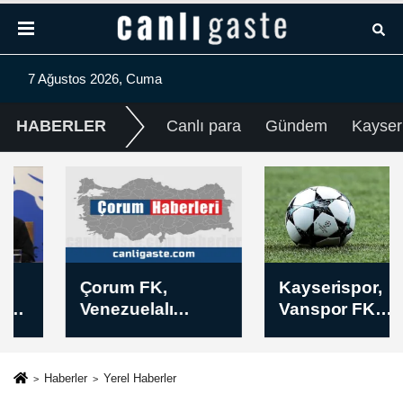
7 Ağustos 2026, Cuma
HABERLER
Canlı para
Gündem
Kayser
Çorum FK,
Kayserispor,
Venezuelalı
Vanspor FK
santrfor Jesus
maçının
Ramirez'i
hazırlıklarına
renklerine bağladı
devam etti
Haberler
Yerel Haberler