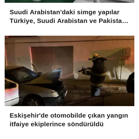
Suudi Arabistan'daki simge yapılar
Türkiye, Suudi Arabistan ve Pakistan
bayraklarıyla ışıklandırıldı
Eskişehir'de otomobilde çıkan yangın
itfaiye ekiplerince söndürüldü