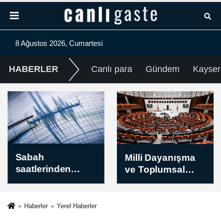
8 Ağustos 2026, Cumartesi
HABERLER
Canlı para
Gündem
Kayser
Sabah
Milli Dayanışma
saatlerinden
ve Toplumsal
itibaren
Bütünleşmenin
kaydedilen son
Güçlendirilmesin
depremler
e Dair Kanun
Haberler
Yerel Haberler
(08.08.2026)
Teklifi TBMM