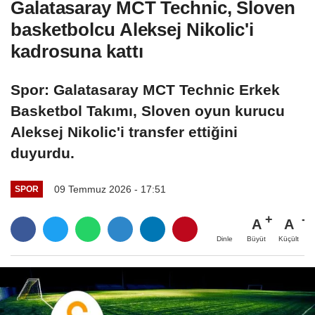
Galatasaray MCT Technic, Sloven
basketbolcu Aleksej Nikolic'i
kadrosuna kattı
Spor: Galatasaray MCT Technic Erkek
Basketbol Takımı, Sloven oyun kurucu
Aleksej Nikolic'i transfer ettiğini
duyurdu.
09 Temmuz 2026 - 17:51
SPOR
A
A
Büyüt
Küçült
Dinle