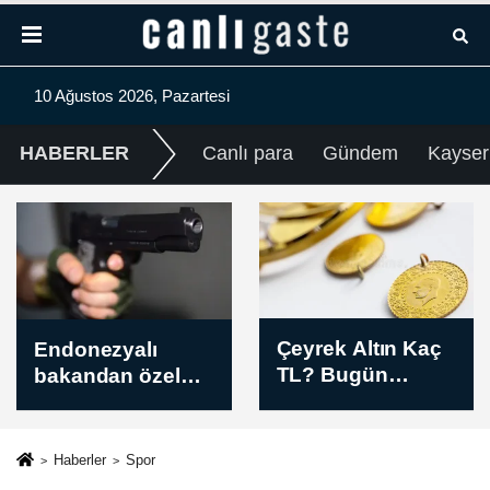
10 Ağustos 2026, Pazartesi
HABERLER
Canlı para
Gündem
Kayser
Çeyrek Altın Kaç
Galatasaray
TL? Bugün
Daikin Kadın
Çeyrek Altın
Voleybol Takımı,
Fiyatı Öğle Kuru
İlayda Uçak'ı
(10 Ağustos 2026)
kadrosuna kattı
Haberler
Spor