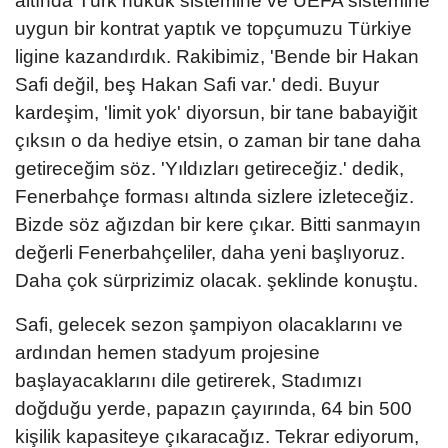
altında Türk hukuk sistemine ve UEFA sistemine
uygun bir kontrat yaptık ve topçumuzu Türkiye
ligine kazandırdık. Rakibimiz, 'Bende bir Hakan
Safi değil, beş Hakan Safi var.' dedi. Buyur
kardeşim, 'limit yok' diyorsun, bir tane babayiğit
çıksın o da hediye etsin, o zaman bir tane daha
getireceğim söz. 'Yıldızları getireceğiz.' dedik,
Fenerbahçe forması altında sizlere izleteceğiz.
Bizde söz ağızdan bir kere çıkar. Bitti sanmayın
değerli Fenerbahçeliler, daha yeni başlıyoruz.
Daha çok sürprizimiz olacak. şeklinde konuştu.
Safi, gelecek sezon şampiyon olacaklarını ve
ardından hemen stadyum projesine
başlayacaklarını dile getirerek, Stadımızı
doğduğu yerde, papazın çayırında, 64 bin 500
kişilik kapasiteye çıkaracağız. Tekrar ediyorum,