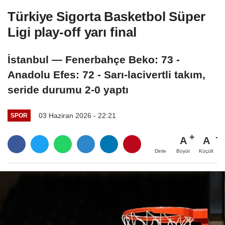
Türkiye Sigorta Basketbol Süper
Ligi play-off yarı final
İstanbul — Fenerbahçe Beko: 73 -
Anadolu Efes: 72 - Sarı-lacivertli takım,
seride durumu 2-0 yaptı
03 Haziran 2026 - 22:21
SPOR
A
A
Büyüt
Küçült
Dinle