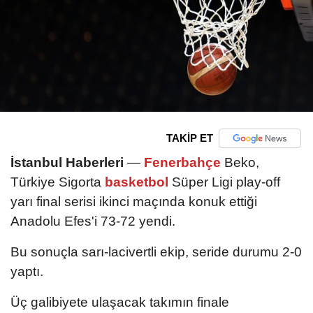
TAKİP ET
İstanbul Haberleri
—
Fenerbahçe
Beko,
Türkiye Sigorta
basketbol
Süper Ligi play-off
yarı final serisi ikinci maçında konuk ettiği
Anadolu Efes'i 73-72 yendi.
Bu sonuçla sarı-lacivertli ekip, seride durumu 2-0
yaptı.
Üç galibiyete ulaşacak takımın finale