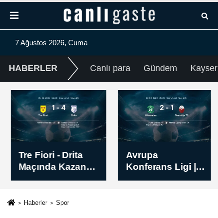
7 Ağustos 2026, Cuma
HABERLER
Canlı para
Gündem
Kayser
Tre Fiori - Drita
Avrupa
Maçında Kazanan
Konferans Ligi |
Belli Oldu! İşte
Hibernian -
Sonuç (1-4)
Skendija 79 Maç
Sonucu: 2-1
Haberler
Spor