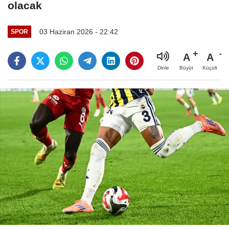
olacak
03 Haziran 2026 - 22:42
SPOR
A
A
Büyüt
Küçült
Dinle