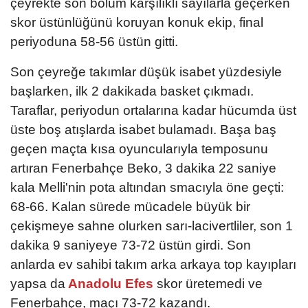
çeyrekte son bölüm karşılıklı sayılarla geçerken
skor üstünlüğünü koruyan konuk ekip, final
periyoduna 58-56 üstün gitti.
Son çeyreğe takımlar düşük isabet yüzdesiyle
başlarken, ilk 2 dakikada basket çıkmadı.
Taraflar, periyodun ortalarına kadar hücumda üst
üste boş atışlarda isabet bulamadı. Başa baş
geçen maçta kısa oyuncularıyla temposunu
artıran Fenerbahçe Beko, 3 dakika 22 saniye
kala Melli'nin pota altından smacıyla öne geçti:
68-66. Kalan sürede mücadele büyük bir
çekişmeye sahne olurken sarı-lacivertliler, son 1
dakika 9 saniyeye 73-72 üstün girdi. Son
anlarda ev sahibi takım arka arkaya top kayıpları
yapsa da
Anadolu Efes
skor üretemedi ve
Fenerbahçe, maçı 73-72 kazandı.