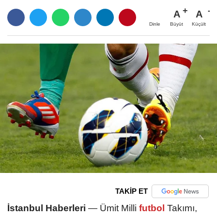
A
A
Büyüt
Küçült
Dinle
TAKİP ET
İstanbul Haberleri
— Ümit Milli
futbol
Takımı,