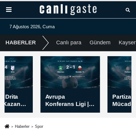
7 Ağustos 2026, Cuma
HABERLER
Canlı para
Gündem
Kayser
Avrupa
Partizan - Tobol
Konferans Ligi |
Mücadelesi Sona
Hibernian -
Erdi - Skor: 3-0
Skendija 79 Maç
Sonucu: 2-1
Haberler
Spor