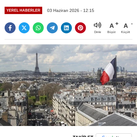
03 Haziran 2026 - 12:15
YEREL HABERLER
A
A
Büyüt
Küçült
Dinle