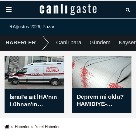
9 Ağustos 2026, Pazar
HABERLER
Canlı para
Gündem
Kayser
Deprem mi oldu?
İsrail'in Gazze'de
HAMIDIYE-
kısmi çekilme ve
NURDAGI
çok uluslu güç
(GAZIANTEP) için
konuşlandırma
4,6 büyüklüğünde
seçeneğini
Haberler
Yerel Haberler
sarsıntı — Kandilli
değerlendirdiği