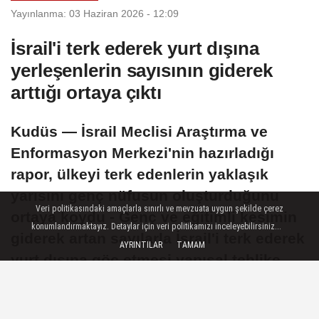
Yayınlanma: 03 Haziran 2026 - 12:09
İsrail'i terk ederek yurt dışına
yerleşenlerin sayısının giderek
arttığı ortaya çıktı
Kudüs — İsrail Meclisi Araştırma ve
Enformasyon Merkezi'nin hazırladığı
rapor, ülkeyi terk edenlerin yaklaşık
yarısını genç nüfusun oluşturduğunu
Veri politikasındaki amaçlarla sınırlı ve mevzuata uygun şekilde çerez
ortaya koydu - Genç ve eğitimli kesimin
konumlandırmaktayız. Detaylar için veri politikamızı inceleyebilirsiniz...
giderek artan sayılarla İsrail'i terk ederek
AYRINTILAR
TAMAM
yurt dışına göç etmesi yapısal tehlike
olarak nitelendirildi
03 Haziran 2026 - 12:09
YEREL HABERLER