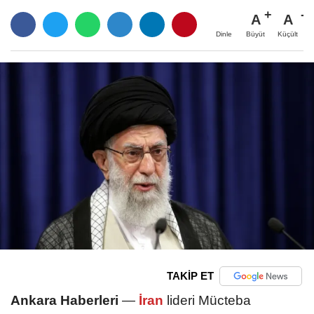
A
A
Büyüt
Küçült
Dinle
TAKİP ET
Ankara Haberleri
—
İran
lideri Mücteba