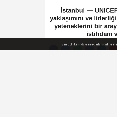
İstanbul — UNICEF 
yaklaşımını ve liderliğ
yeteneklerini bir ara
istihdam v
Veri politikasındaki amaçlarla sınırlı ve m