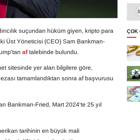
rıcılık suçundan hüküm giyen, kripto para
ÇOK
ski Üst Yöneticisi (CEO) Sam Bankman-
rump'tan
af
talebinde bulundu.
t sitesinde yer alan bilgilere göre,
cezası tamamlandıktan sonra af başvurusu
nan Bankman-Fried, Mart 2024'te 25 yıl
erikan tarihinin en büyük mali