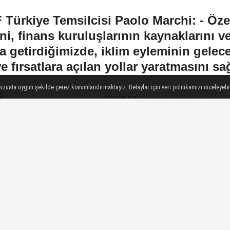
Türkiye Temsilcisi Paolo Marchi: - Özel
ini, finans kuruluşlarının kaynaklarını ve
ya getirdiğimizde, iklim eyleminin gelecek
e fırsatlara açılan yollar yaratmasını sağ
evzuata uygun şekilde çerez konumlandırmaktayız. Detaylar için veri politikamızı inceleyebili
TAKİP ET
İLGIN