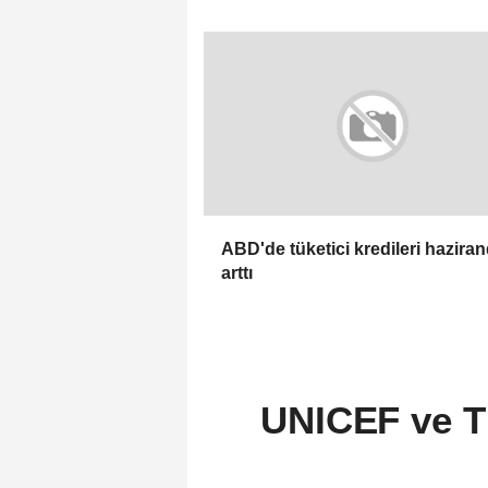
için 100 milyon dolarlık hibe
ABD'de tüketici kredileri hazira
arttı
UNICEF ve T