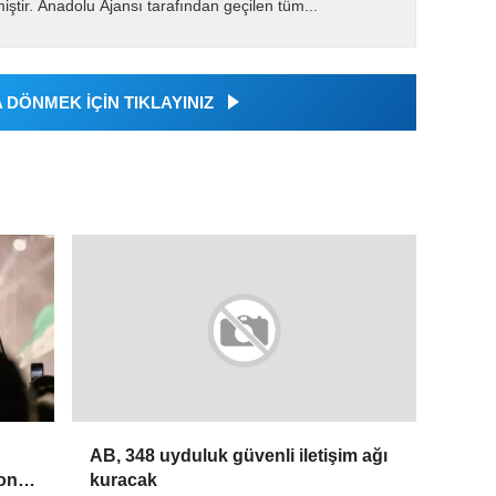
miştir. Anadolu Ajansı tarafından geçilen tüm...
DÖNMEK İÇİN TIKLAYINIZ
AB, 348 uyduluk güvenli iletişim ağı
yonu
kuracak