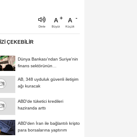
A
A
Büyüt
Küçült
Dinle
IZI ÇEKEBILIR
Dünya Bankası'ndan Suriye'nin
finans sektörünün
modernizasyonu için...
AB, 348 uyduluk güvenli iletişim
ağı kuracak
ABD'de tüketici kredileri
haziranda arttı
ABD'den İran ile bağlantılı kripto
para borsalarına yaptırım