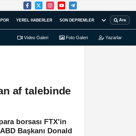
Ara
SPOR
YEREL HABERLER
SON DEPREMLER
Video Galeri
Foto Galeri
Yazarlar
n af talebinde
para borsası FTX'in
, ABD Başkanı Donald