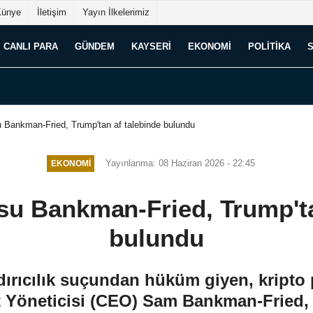
Künye
İletişim
Yayın İlkelerimiz
CANLI PARA
GÜNDEM
KAYSERI
EKONOMI
POLITIKA
 Bankman-Fried, Trump'tan af talebinde bulundu
Yayınlanma: 08 Haziran 2026 - 22:45
EKONOMI
su Bankman-Fried, Trump'ta
bulundu
rıcılık suçundan hüküm giyen, kripto 
t Yöneticisi (CEO) Sam Bankman-Fried