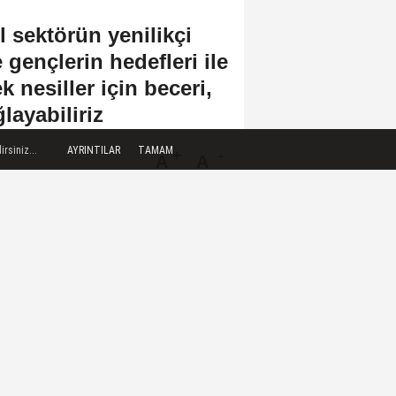
 sektörün yenilikçi
 gençlerin hedefleri ile
 nesiller için beceri,
layabiliriz
rsiniz...
AYRINTILAR
TAMAM
A
A
Büyüt
Küçült
Dinle
IZI ÇEKEBILIR
Dünya Bankası'ndan Suriye'nin
finans sektörünün
modernizasyonu için...
AB, 348 uyduluk güvenli iletişim
ağı kuracak