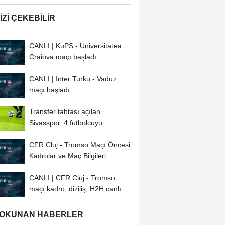
IZI ÇEKEBILIR
CANLI | KuPS - Universitatea
Craiova maçı başladı
CANLI | Inter Turku - Vaduz
maçı başladı
Transfer tahtası açılan
Sivasspor, 4 futbolcuyu
kadrosuna kattı
CFR Cluj - Tromso Maçı Öncesi
Kadrolar ve Maç Bilgileri
CANLI | CFR Cluj - Tromso
maçı kadro, diziliş, H2H canlı
anlatım...
 OKUNAN HABERLER