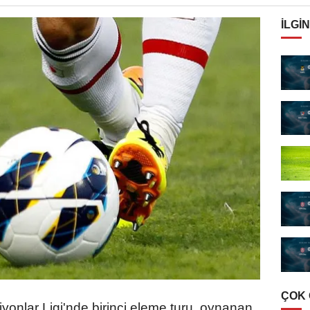
İLGIN
ÇOK
nlar Ligi'nde birinci eleme turu, oynanan