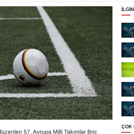
İLGIN
ÇOK
üzenlen 57. Avrupa Milli Takımlar Briç