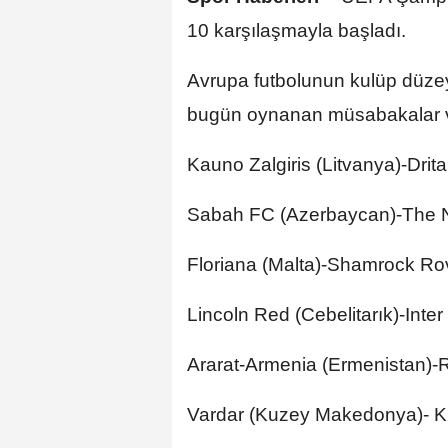
10 karşılaşmayla başladı.
Avrupa futbolunun kulüp düze
bugün oynanan müsabakalar ve
Kauno Zalgiris (Litvanya)-Drit
Sabah FC (Azerbaycan)-The Ne
Floriana (Malta)-Shamrock Rov
Lincoln Red (Cebelitarık)-Inter
Ararat-Armenia (Ermenistan)-R
Vardar (Kuzey Makedonya)- Ku