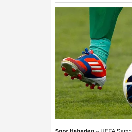
Spor Haberleri
--
UEFA Şampiyo