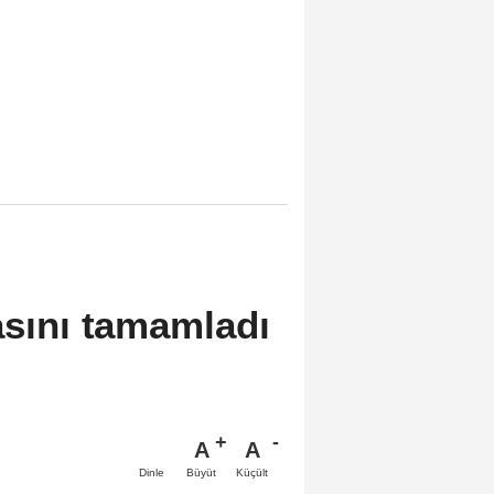
asını tamamladı
A
A
Büyüt
Küçült
Dinle