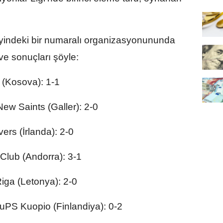
yindeki bir numaralı organizasyonununda
 sonuçları şöyle:
a (Kosova): 1-1
w Saints (Galler): 2-0
ers (İrlanda): 2-0
 Club (Andorra): 3-1
iga (Letonya): 2-0
PS Kuopio (Finlandiya): 0-2