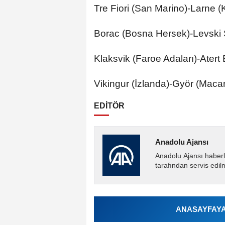
Tre Fiori (San Marino)-Larne (
Borac (Bosna Hersek)-Levski S
Klaksvik (Faroe Adaları)-Atert
Vikingur (İzlanda)-Györ (Macar
EDİTÖR
Anadolu Ajansı
Anadolu Ajansı haberl
tarafından servis edil
ANASAYFAYA 