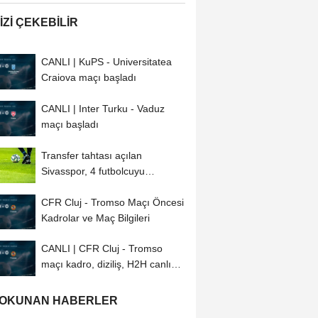
IZI ÇEKEBILIR
CANLI | KuPS - Universitatea
Craiova maçı başladı
CANLI | Inter Turku - Vaduz
maçı başladı
Transfer tahtası açılan
Sivasspor, 4 futbolcuyu
kadrosuna kattı
CFR Cluj - Tromso Maçı Öncesi
Kadrolar ve Maç Bilgileri
CANLI | CFR Cluj - Tromso
maçı kadro, diziliş, H2H canlı
anlatım...
 OKUNAN HABERLER