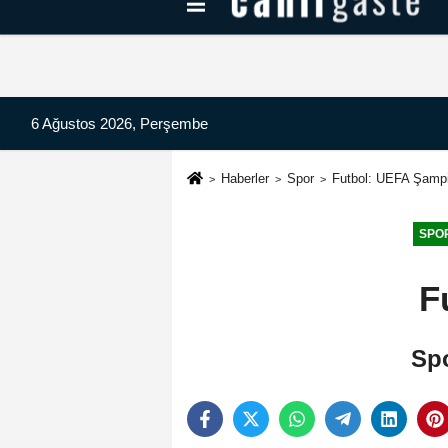
Kayseri Haberleri
Can Radyo Dinle
6 Ağustos 2026, Perşembe
Haberler
Spor
Futbol: UEFA Şampiy
SPO
F
Spo