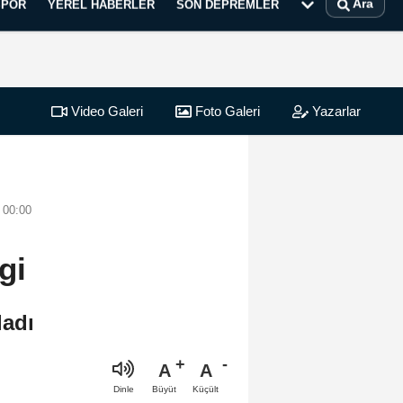
Ara
SPOR
YEREL HABERLER
SON DEPREMLER
Video Galeri
Foto Galeri
Yazarlar
 00:00
gi
ladı
A
A
Büyüt
Küçült
Dinle