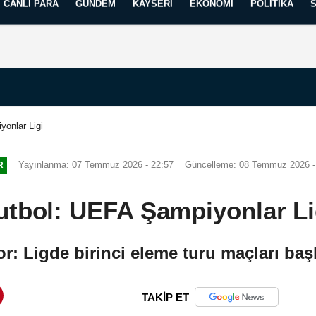
CANLI PARA
GÜNDEM
KAYSERI
EKONOMI
POLITIKA
Künye
İletişim
Yayın İlkelerimiz
onlar Ligi
Yayınlanma: 07 Temmuz 2026 - 22:57
Güncelleme: 08 Temmuz 2026 -
R
utbol: UEFA Şampiyonlar Li
r: Ligde birinci eleme turu maçları baş
TAKİP ET