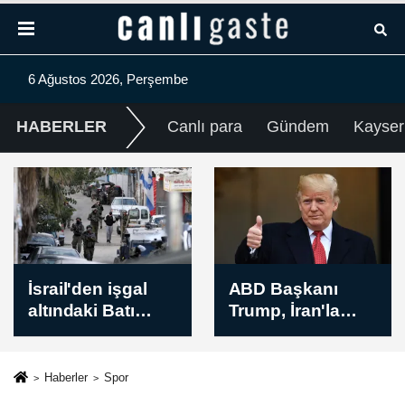
6 Ağustos 2026, Perşembe
HABERLER
Canlı para
Gündem
Kayser
ABD Başkanı
New York borsası
Trump, İran'la
düşüşle kapandı
anlaşmanın
yakında
sağlanabileceğini
Haberler
Spor
söyledi