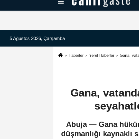
Kayseri Haberleri
Can Radyo Dinle
5 Ağustos 2026, Çarşamba
Haberler
Yerel Haberler
Gana, vata
Gana, vatand
seyahatl
Abuja — Gana hüküme
düşmanlığı kaynaklı s