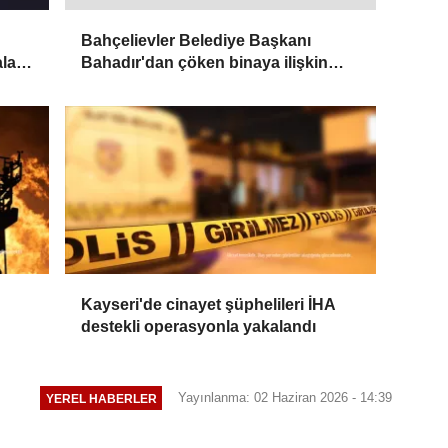
Bahçelievler Belediye Başkanı
ala
Bahadır'dan çöken binaya ilişkin
açıklama:
Kayseri'de cinayet şüphelileri İHA
destekli operasyonla yakalandı
Yayınlanma: 02 Haziran 2026 - 14:39
YEREL HABERLER