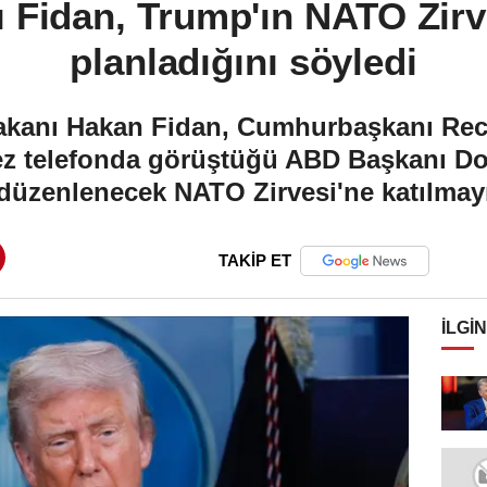
ı Fidan, Trump'ın NATO Zirv
planladığını söyledi
Bakanı Hakan Fidan, Cumhurbaşkanı Rec
ez telefonda görüştüğü ABD Başkanı Do
zenlenecek NATO Zirvesi'ne katılmayı p
TAKİP ET
İLGIN