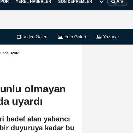
Ara
SPOR
YEREL HABERLER
SON DEPREMLER
Video Galeri
Foto Galeri
Yazarlar
sunda uyardı
runlu olmayan
da uyardı
i hedef alan yabancı
 bir duyuruya kadar bu