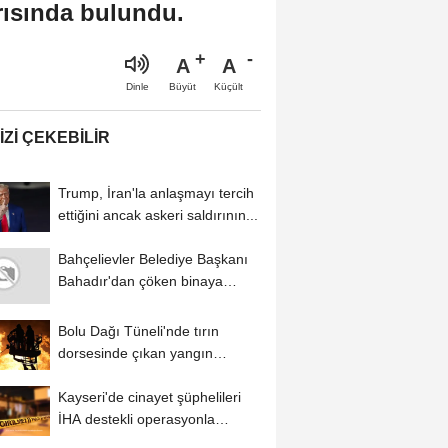
rısında bulundu.
A
A
Büyüt
Küçült
Dinle
IZI ÇEKEBILIR
Trump, İran'la anlaşmayı tercih
ettiğini ancak askeri saldırının...
Bahçelievler Belediye Başkanı
Bahadır'dan çöken binaya
ilişkin...
Bolu Dağı Tüneli'nde tırın
dorsesinde çıkan yangın
söndürüldü
Kayseri'de cinayet şüphelileri
İHA destekli operasyonla
yakalandı