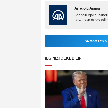
Anadolu Ajansı
Anadolu Ajansı haberl
tarafından servis edil
ANASAYFAYA 
İLGINIZI ÇEKEBILIR