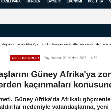
CANLI PARA
GÜNDEM
KAYSERI
EKONOMI
POLITIKA
Künye
İletişim
Yayın İlkelerimiz
ndaşlarını Güney Afrika'ya zorunlu olmayan seyahatlerden kaçınmaları konu
Yayınlanma: 02 Haziran 2026 - 14:39
YEREL HABERLER
aşlarını Güney Afrika'ya zo
erden kaçınmaları konusun
ti, Güney Afrika'da Afrikalı göçmenler
aldırılar nedeniyle vatandaşlarına, yeni