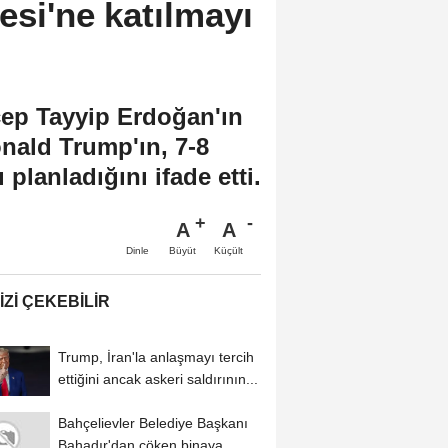
esi'ne katılmayı
ep Tayyip Erdoğan'ın
nald Trump'ın, 7-8
lanladığını ifade etti.
A
A
Büyüt
Küçült
Dinle
IZI ÇEKEBILIR
Trump, İran'la anlaşmayı tercih
ettiğini ancak askeri saldırının...
Bahçelievler Belediye Başkanı
Bahadır'dan çöken binaya