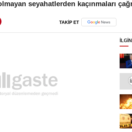
olmayan seyahatlerden kaçınmaları çağ
TAKİP ET
İLGIN