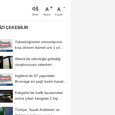
A
A
Büyüt
Küçült
Dinle
IZI ÇEKEBILIR
Yükseköğrenim mezunlarının
kısa dönem ikamet izni 1 yıl
daha uzatılabilecek
Adana'da odunluğa gizlediği
uyuşturucuyu satarken
yakalanan sanığa...
İngiltere'de 97 yaşındaki
Bromage en yaşlı kadın kanat
yürüyüşçüsü...
Eskişehir'de trafik kazasından
sonra çıkan kavgada 2 kişi
yaralandı
Türkiye, Suudi Arabistan ve