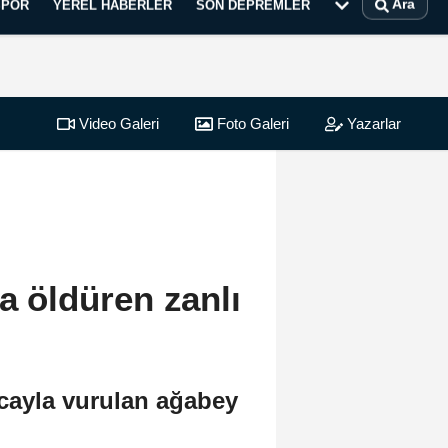
Ara
SPOR
YEREL HABERLER
SON DEPREMLER
Video Galeri
Foto Galeri
Yazarlar
la öldüren zanlı
ncayla vurulan ağabey