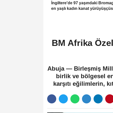
İngiltere'de 97 yaşındaki Broma
en yaşlı kadın kanat yürüyüşçü
olarak Guinness'e girdi
BM Afrika Özel
Abuja — Birleşmiş Mill
birlik ve bölgesel 
karşıtı eğilimlerin, 