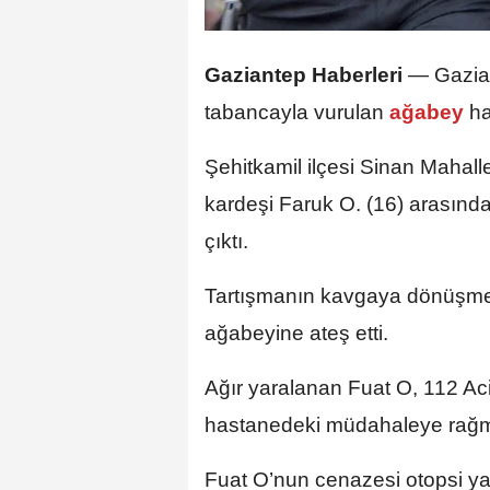
Gaziantep Haberleri
—
Gazia
tabancayla vurulan
ağabey
ha
Şehitkamil ilçesi Sinan Mahalles
kardeşi Faruk O. (16) arasınd
çıktı.
Tartışmanın kavgaya dönüşmes
ağabeyine ateş etti.
Ağır yaralanan Fuat O, 112 Aci
hastanedeki müdahaleye rağm
Fuat O’nun cenazesi otopsi y