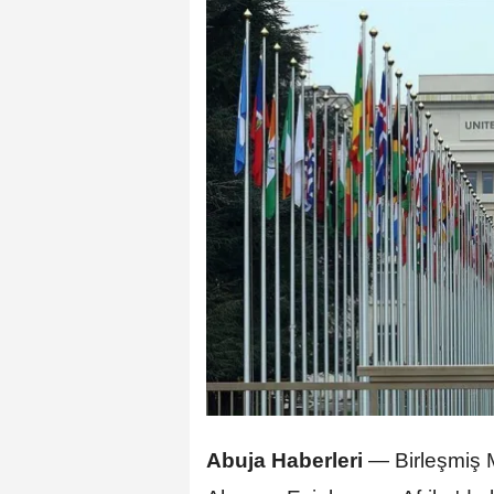
Abuja Haberleri
—
Birleşmiş M