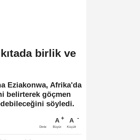
ıtada birlik ve
na Eziakonwa, Afrika'da
ni belirterek göçmen
edebileceğini söyledi.
A
A
Büyüt
Küçült
Dinle