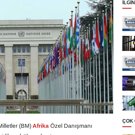
İLGIN
ÇOK
illetler (BM)
Afrika
Özel Danışmanı