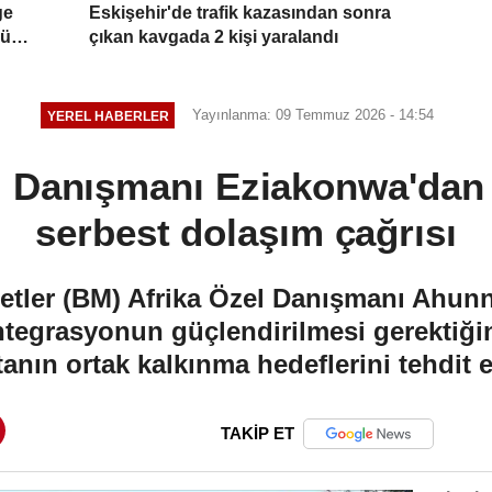
ge
Eskişehir'de trafik kazasından sonra
sü
çıkan kavgada 2 kişi yaralandı
Yayınlanma: 09 Temmuz 2026 - 14:54
YEREL HABERLER
 Danışmanı Eziakonwa'dan k
serbest dolaşım çağrısı
etler (BM) Afrika Özel Danışmanı Ahun
entegrasyonun güçlendirilmesi gerektiği
kıtanın ortak kalkınma hedeflerini tehdit 
TAKİP ET