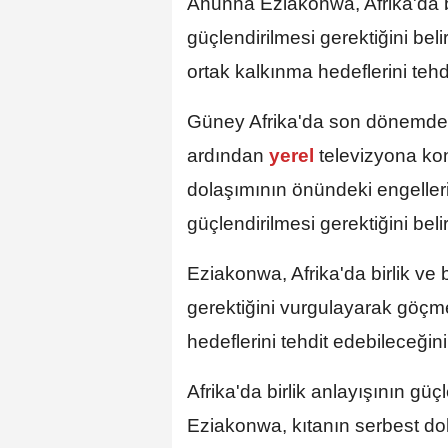
Ahunna Eziakonwa, Afrika'da b
güçlendirilmesi gerektiğini beli
ortak kalkınma hedeflerini tehd
Güney Afrika'da son dönemde 
ardından
yerel
televizyona ko
dolaşımının önündeki engeller
güçlendirilmesi gerektiğini belirt
Eziakonwa, Afrika'da birlik ve
gerektiğini vurgulayarak göçmen
hedeflerini tehdit edebileceğini 
Afrika'da birlik anlayışının gü
Eziakonwa, kıtanın serbest do