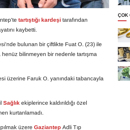
ÇOK
ntep'te
tartıştığı kardeşi
tarafından
yatını kaybetti.
i'nde bulunan bir çiftlikte Fuat O. (23) ile
a henüz bilinmeyen bir nedenle tartışma
i üzerine Faruk O. yanındaki tabancayla
l
Sağlık
ekiplerince kaldırıldığı özel
en kurtarılamadı.
apılmak üzere
Gaziantep
Adli Tıp