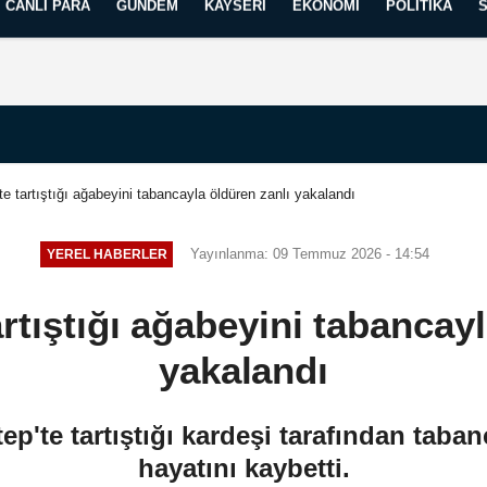
CANLI PARA
GÜNDEM
KAYSERI
EKONOMI
POLITIKA
Künye
İletişim
Yayın İlkelerimiz
te tartıştığı ağabeyini tabancayla öldüren zanlı yakalandı
Yayınlanma: 09 Temmuz 2026 - 14:54
YEREL HABERLER
rtıştığı ağabeyini tabancay
yakalandı
p'te tartıştığı kardeşi tarafından taba
hayatını kaybetti.