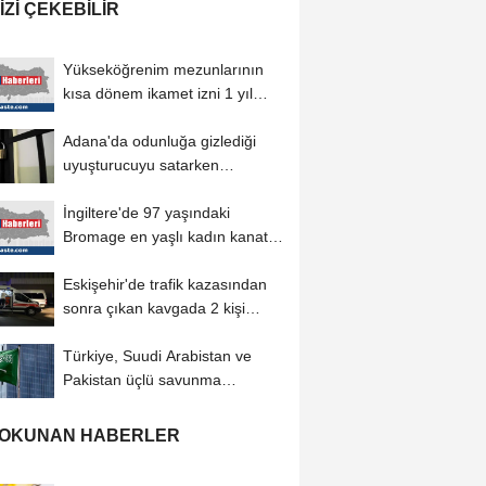
IZI ÇEKEBILIR
Yükseköğrenim mezunlarının
kısa dönem ikamet izni 1 yıl
daha uzatılabilecek
Adana'da odunluğa gizlediği
uyuşturucuyu satarken
yakalanan sanığa...
İngiltere'de 97 yaşındaki
Bromage en yaşlı kadın kanat
yürüyüşçüsü...
Eskişehir'de trafik kazasından
sonra çıkan kavgada 2 kişi
yaralandı
Türkiye, Suudi Arabistan ve
Pakistan üçlü savunma
anlaşması imzalayacak
 OKUNAN HABERLER