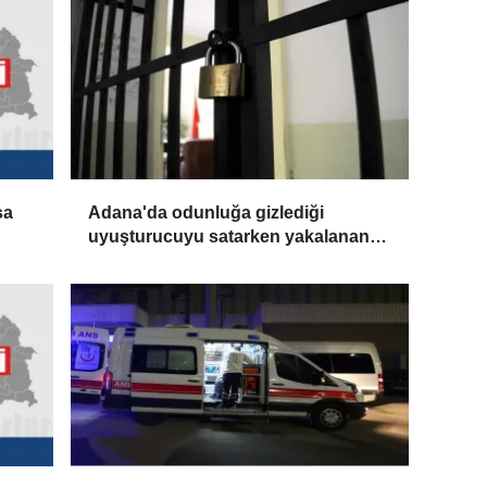
sa
Adana'da odunluğa gizlediği
uyuşturucuyu satarken yakalanan
sanığa 12,5 yıl hapis