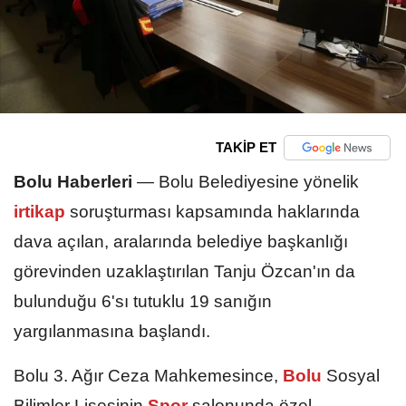
TAKİP ET
Bolu Haberleri
—
Bolu Belediyesine yönelik
irtikap
soruşturması kapsamında haklarında
dava açılan, aralarında belediye başkanlığı
görevinden uzaklaştırılan Tanju Özcan'ın da
bulunduğu 6'sı tutuklu 19 sanığın
yargılanmasına başlandı.
Bolu 3. Ağır Ceza Mahkemesince,
Bolu
Sosyal
Bilimler Lisesinin
Spor
salonunda özel