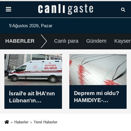
9 Ağustos 2026, Pazar
HABERLER
Canlı para
Gündem
Kayser
Deprem mi oldu?
İsrail'in Gazze'de
HAMIDIYE-
kısmi çekilme ve
NURDAGI
çok uluslu güç
(GAZIANTEP) için
konuşlandırma
4,6 büyüklüğünde
seçeneğini
Haberler
Yerel Haberler
sarsıntı — Kandilli
değerlendirdiği