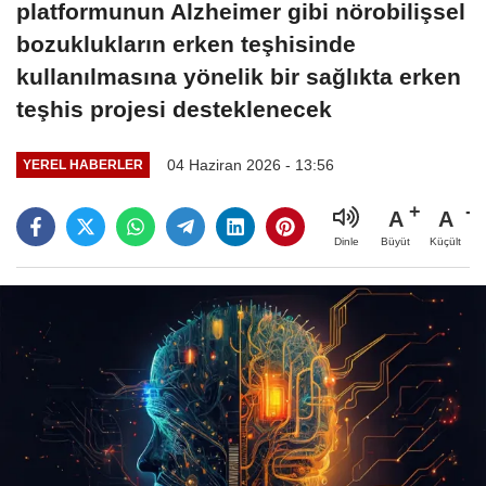
platformunun Alzheimer gibi nörobilişsel
bozuklukların erken teşhisinde
kullanılmasına yönelik bir sağlıkta erken
teşhis projesi desteklenecek
04 Haziran 2026 - 13:56
YEREL HABERLER
A
A
Büyüt
Küçült
Dinle