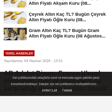
Altın Fiyatı Akşam Kuru (08...
Çeyrek Altın Kaç TL? Bugün Çeyrek
Altın Fiyatı Öğle Kuru (08...
Gram Altın Kaç TL? Bugün Gram
Altın Fiyatı Öğle Kuru (08 Ağustos...
YEREL HABERLER
Yayınlanma: 04 Haziran 2026 - 13:51
AB Adalet Divanı, Fransa Ulusal
Veri politikasındaki amaçlarla sınırlı ve mevzuata uygun şekilde çerez
Meclisinin, Göç ve İltica Paktı'na
konumlandırmaktayız. Detaylar için veri politikamızı inceleyebilirsiniz...
karşı açtığı davanın reddini önerdi
AYRINTILAR
TAMAM
Brüksel — Avrupa Birliği (AB) Adalet
Divanı, Fransa Ulusal Meclisinin, AB'nin