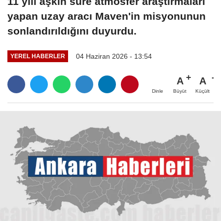
11 yılı aşkın süre atmosfer araştırmaları
yapan uzay aracı Maven'in misyonunun
sonlandırıldığını duyurdu.
04 Haziran 2026 - 13:54
YEREL HABERLER
A
A
Büyüt
Küçült
Dinle