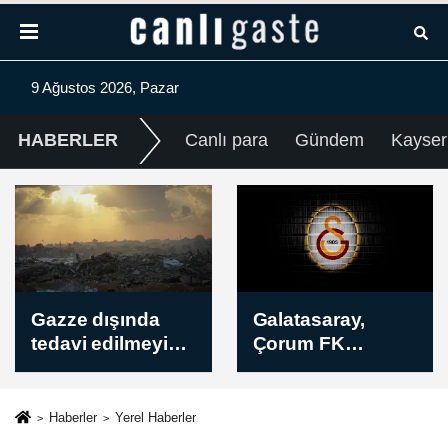
9 Ağustos 2026, Pazar
HABERLER
Canlı para
Gündem
Kayser
Galatasaray,
Suriye,
Çorum FK
topraklarındaki
maçının
Rus üsleri için
hazırlıklarını
Moskova ile
sürdürdü
anlaşmaya
Haberler
Yerel Haberler
vardığını açıkladı