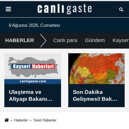
8 Ağustos 2026, Cumartesi
HABERLER
Canlı para
Gündem
Kayser
Son Dakika
Fenerbahçe'de
Gelişmesi! Bakan
Sturm Graz maçı
Fidan: “(Rusya-
hazırlıkları devam
Ukrayna)
etti
Yıpratma cephe
Haberler
Yerel Haberler
gerisindeki