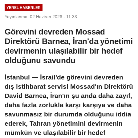
yıpratmaya
YEREL HABERLER
dönüştüğü
Yayınlanma: 02 Haziran 2026 - 11:33
zaman konu
millet olarak var
Görevini devreden Mossad
olup olmamaya
Direktörü Barnea, İran'da yönetimi
gelir. Elinizdeki en
son imkan neyse
devirmenin ulaşılabilir bir hedef
onu kullanırsınız”
olduğunu savundu
İstanbul — İsrail'de görevini devreden
dış istihbarat servisi Mossad'ın Direktörü
David Barnea, İran'ın şu anda daha zayıf,
daha fazla zorlukla karşı karşıya ve daha
savunmasız bir durumda olduğunu iddia
ederek, Tahran yönetimini devirmenin
mümkün ve ulaşılabilir bir hedef