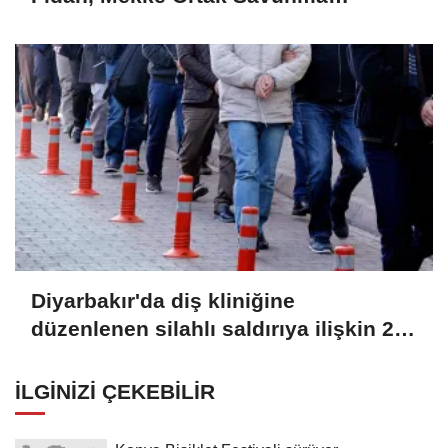
Anlaşması'nın teknik olarak
NATO'nun 5. maddesiyle aynı
olduğunu söyledi
Diyarbakır'da diş kliniğine
düzenlenen silahlı saldırıya ilişkin 2
zanlı tutuklandı
İLGINIZI ÇEKEBILIR