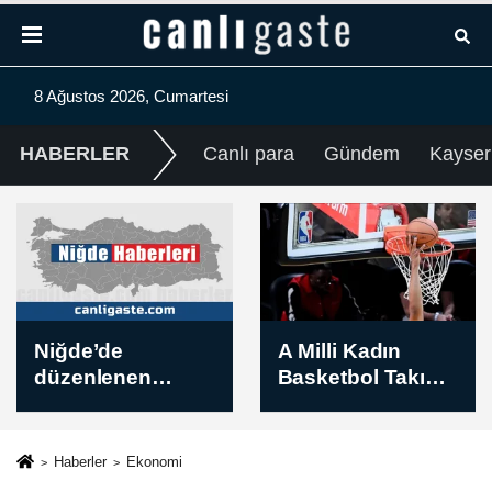
8 Ağustos 2026, Cumartesi
HABERLER
Canlı para
Gündem
Kayser
A Milli Kadın
TBMM Genel
Basketbol Takımı,
Kurulu toplandı
Dünya Kupası
hazırlıklarını
sürdürdü
Haberler
Ekonomi