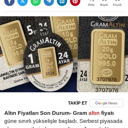
Büyüt
Küçült
Dinle
TAKİP ET
Altın Fiyatları Son Durum-
Gram
altın
fiyatı
güne sınırlı yükselişle başladı. Serbest piyasada