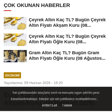
ÇOK OKUNAN HABERLER
Çeyrek Altın Kaç TL? Bugün Çeyrek
Altın Fiyatı Akşam Kuru (08...
Çeyrek Altın Kaç TL? Bugün Çeyrek
Altın Fiyatı Öğle Kuru (08...
Gram Altın Kaç TL? Bugün Gram
Altın Fiyatı Öğle Kuru (08 Ağustos...
EKONOMI
Yayınlanma: 09 Haziran 2026 - 18:20
Veri politikasındaki amaçlarla sınırlı ve mevzuata uygun şekilde çerez
Euro Kaç TL? Güncel EUR/TL
konumlandırmaktayız. Detaylar için veri politikamızı inceleyebilirsiniz...
Akşam Kuru (09 Haziran 2026)
AYRINTILAR
TAMAM