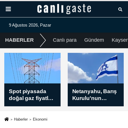
9 Ağustos 2026, Pazar
HABERLER
Canlı para
Gündem
Kayser
Spot piyasada
Netanyahu, Barış
doğal gaz fiyatları
Kurulu'nun
/ 9 Ağustos 2026
açıkladığı
Gazze’deki
ateşkesin ikinci
Haberler
Ekonomi
aşaması planını