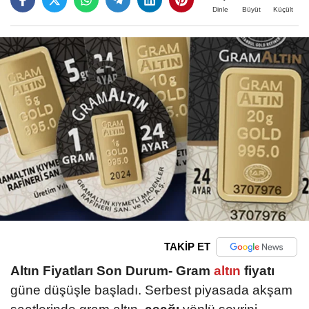
Büyüt
Küçült
Dinle
TAKİP ET
Altın Fiyatları Son Durum-
Gram
altın
fiyatı
güne düşüşle başladı. Serbest piyasada akşam