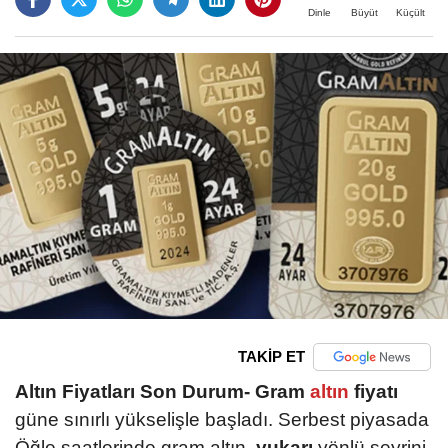
Büyüt
Küçült
Dinle
TAKİP ET
Altın Fiyatları Son Durum-
Gram
altın
fiyatı
güne sınırlı yükselişle başladı. Serbest piyasada
Öğle saatlerinde gram altın,
yukarı
yönlü seyrini