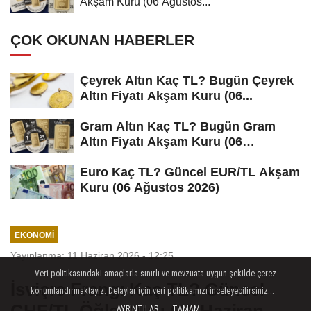
Akşam Kuru (06 Ağustos...
ÇOK OKUNAN HABERLER
Çeyrek Altın Kaç TL? Bugün Çeyrek
Altın Fiyatı Akşam Kuru (06...
Gram Altın Kaç TL? Bugün Gram
Altın Fiyatı Akşam Kuru (06
Ağustos...
Euro Kaç TL? Güncel EUR/TL Akşam
Kuru (06 Ağustos 2026)
EKONOMI
Yayınlanma: 11 Haziran 2026 - 12:25
Veri politikasındaki amaçlarla sınırlı ve mevzuata uygun şekilde çerez
İsviçre Frangı Kaç TL? Güncel
konumlandırmaktayız. Detaylar için veri politikamızı inceleyebilirsiniz...
AYRINTILAR
TAMAM