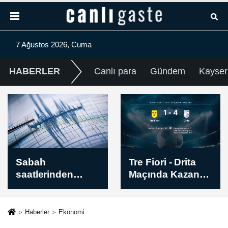
7 Ağustos 2026, Cuma
HABERLER
Canlı para
Gündem
Kayser
Tre Fiori - Drita
Avrupa
Maçında Kazanan
Konferans Ligi |
Belli Oldu! İşte
Hibernian -
Sonuç (1-4)
Skendija 79 Maç
Sonucu: 2-1
Haberler
Ekonomi