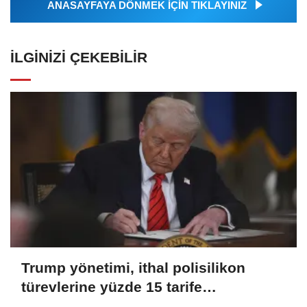
ANASAYFAYA DÖNMEK İÇİN TIKLAYINIZ
İLGINIZI ÇEKEBILIR
Trump yönetimi, ithal polisilikon
türevlerine yüzde 15 tarife
uygulayacak