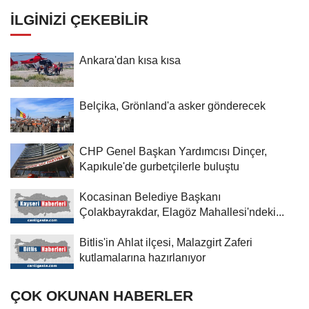
çalışmalarını yerinde inceledi
İLGINIZI ÇEKEBILIR
Ankara'dan kısa kısa
Belçika, Grönland'a asker gönderecek
CHP Genel Başkan Yardımcısı Dinçer,
Kapıkule'de gurbetçilerle buluştu
Kocasinan Belediye Başkanı
Çolakbayrakdar, Elagöz Mahallesi'ndeki...
Bitlis'in Ahlat ilçesi, Malazgirt Zaferi
kutlamalarına hazırlanıyor
ÇOK OKUNAN HABERLER