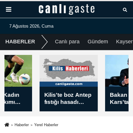
7 Ağustos 2026, Cuma
HABERLER
Canlı para
Gündem
Kayser
Kilis'te boz Antep
Bakan Yumaklı,
fıstığı hasadı
Kars'ta başlayan
başladı
Güvenli
Elektronik Küpe
İzleme Sistemi'ni
Haberler
Yerel Haberler
tanıttı: