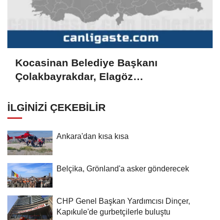
Kocasinan Belediye Başkanı
Çolakbayrakdar, Elagöz
Mahallesi'ndeki doğal gaz altyapı
çalışmalarını yerinde inceledi
İLGINIZI ÇEKEBILIR
Ankara'dan kısa kısa
Belçika, Grönland'a asker gönderecek
CHP Genel Başkan Yardımcısı Dinçer,
Kapıkule'de gurbetçilerle buluştu