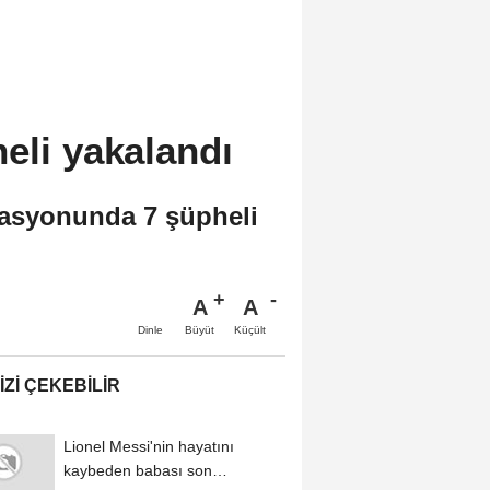
eli yakalandı
erasyonunda 7 şüpheli
A
A
Büyüt
Küçült
Dinle
IZI ÇEKEBILIR
Lionel Messi'nin hayatını
kaybeden babası son