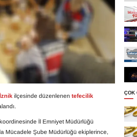
ÇOK
İznik
ilçesinde düzenlenen
tefecilik
landı.
 koordinesinde İl Emniyet Müdürlüğü
rla Mücadele Şube Müdürlüğü ekiplerince,