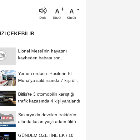
A
A
Büyüt
Küçült
Dinle
IZI ÇEKEBILIR
Lionel Messi'nin hayatını
kaybeden babası son
yolculuğuna uğurlandı
Yemen ordusu: Husilerin El-
Muha'ya saldırısında 7 kişi öldü,
30...
Bitlis'te 3 otomobilin karıştığı
trafik kazasında 4 kişi yaralandı
Sakarya’da devrilen traktörün
altında kalan yaşlı adam öldü
GÜNDEM ÖZETİNE EK / 10