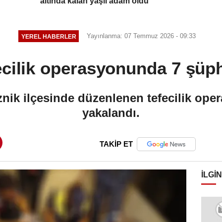
altında kalan yaşlı adam öldü
Yayınlanma: 07 Temmuz 2026 - 09:33
YEREL HABERLER
ecilik operasyonunda 7 şüph
nik ilçesinde düzenlenen tefecilik op
yakalandı.
TAKİP ET
İLGIN