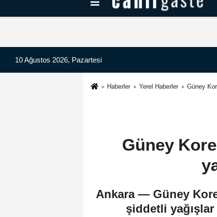
Kayseri Haberleri
Can Radyo Dinle
10 Ağustos 2026, Pazartesi
Haberler
Yerel Haberler
Güney Kore
Güney Kore:
y
Ankara — Güney Kore o
şiddetli yağışl