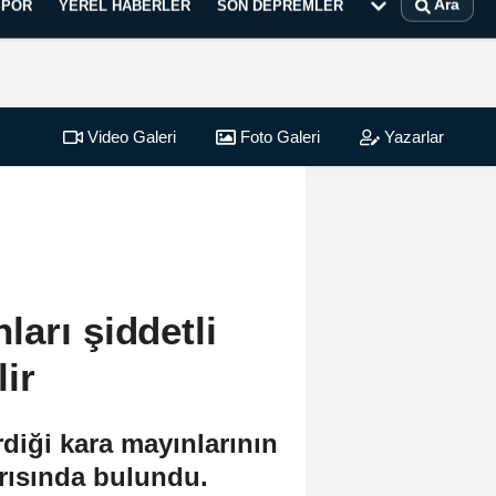
Ara
SPOR
YEREL HABERLER
SON DEPREMLER
Video Galeri
Foto Galeri
Yazarlar
arı şiddetli
ir
diği kara mayınlarının
rısında bulundu.