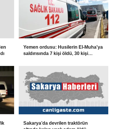
Yemen ordusu: Husilerin El-Muha'ya
den
saldırısında 7 kişi öldü, 30 kişi
dı
yaralandı
fik
Sakarya’da devrilen traktörün