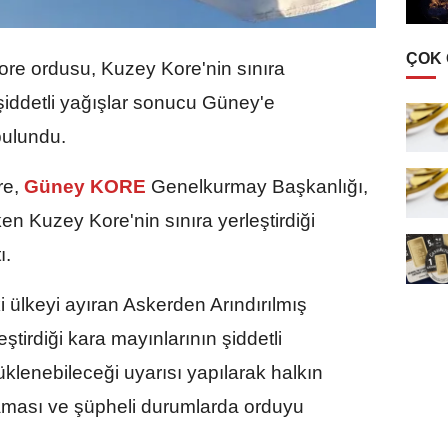
ÇOK
re ordusu, Kuzey Kore'nin sınıra
 şiddetli yağışlar sonucu Güney'e
bulundu.
re,
Güney KORE
Genelkurmay Başkanlığı,
en Kuzey Kore'nin sınıra yerleştirdiği
ı.
 ülkeyi ayıran Askerden Arındırılmış
tirdiği kara mayınlarının şiddetli
klenebileceği uyarısı yapılarak halkın
aması ve şüpheli durumlarda orduyu