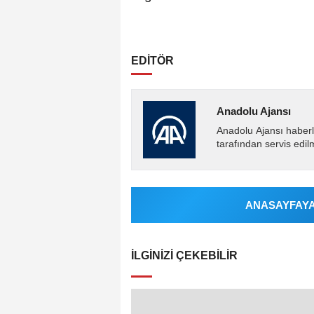
EDİTÖR
Anadolu Ajansı
Anadolu Ajansı haberl
tarafından servis edil
ANASAYFAYA 
İLGINIZI ÇEKEBILIR