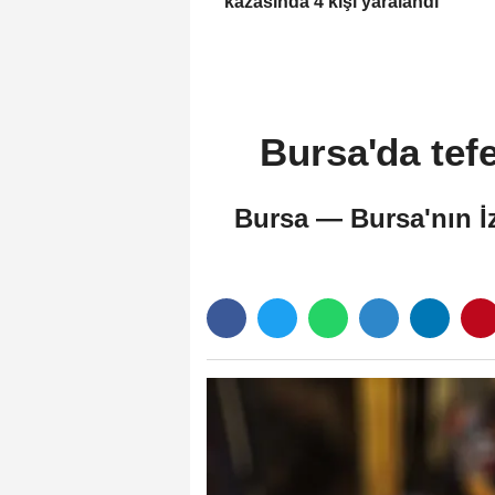
kazasında 4 kişi yaralandı
Bursa'da tef
Bursa — Bursa'nın İz