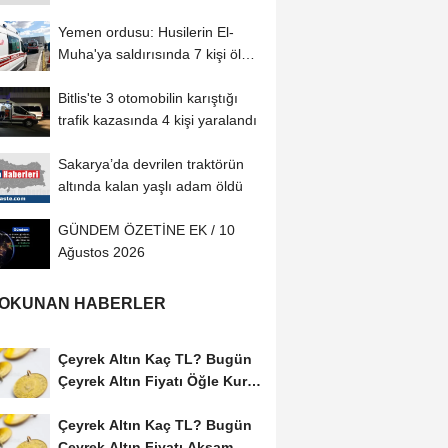
yolculuğuna uğurlandı
Yemen ordusu: Husilerin El-
Muha'ya saldırısında 7 kişi öldü,
30...
Bitlis'te 3 otomobilin karıştığı
trafik kazasında 4 kişi yaralandı
Sakarya’da devrilen traktörün
altında kalan yaşlı adam öldü
GÜNDEM ÖZETİNE EK / 10
Ağustos 2026
 OKUNAN HABERLER
Çeyrek Altın Kaç TL? Bugün
Çeyrek Altın Fiyatı Öğle Kuru
(09...
Çeyrek Altın Kaç TL? Bugün
Çeyrek Altın Fiyatı Akşam