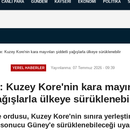
CANLI PARA
GÜNDEM
KAYSERI
EKONOMI
POLITIKA
Künye
İletişim
Yayın İlkelerimiz
: Kuzey Kore'nin kara mayınları şiddetli yağışlarla ülkeye sürüklenebilir
Yayınlanma: 07 Temmuz 2026 - 09:39
YEREL HABERLER
 Kuzey Kore'nin kara mayınl
ağışlarla ülkeye sürüklenebil
rdusu, Kuzey Kore'nin sınıra yerleştir
ar sonucu Güney'e sürüklenebileceği uya