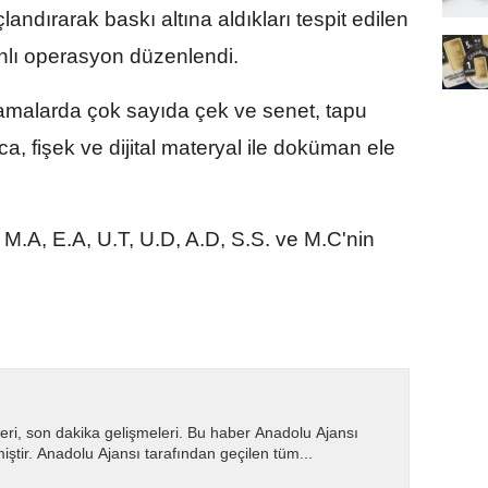
andırarak baskı altına aldıkları tespit edilen
anlı operasyon düzenlendi.
ramalarda çok sayıda çek ve senet, tapu
ca, fişek ve dijital materyal ile doküman ele
M.A, E.A, U.T, U.D, A.D, S.S. ve M.C'nin
eri, son dakika gelişmeleri. Bu haber Anadolu Ajansı
miştir. Anadolu Ajansı tarafından geçilen tüm...