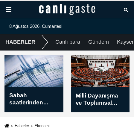
8 Ağustos 2026, Cumartesi
HABERLER
Canlı para
Gündem
Kayser
Sabah
Milli Dayanışma
saatlerinden
ve Toplumsal
itibaren
Bütünleşmenin
kaydedilen son
Güçlendirilmesin
depremler
e Dair Kanun
Haberler
Ekonomi
(08.08.2026)
Teklifi TBMM