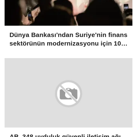
Dünya Bankası'ndan Suriye'nin finans
sektörünün modernizasyonu için 100
milyon dolarlık hibe
AB, 348 uyduluk güvenli iletişim ağı