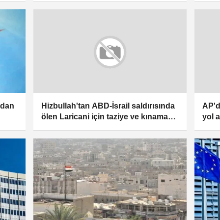
göst
'dan
Hizbullah'tan ABD-İsrail saldırısında
AP'd
ölen Laricani için taziye ve kınama
yol a
mesajı
kınam