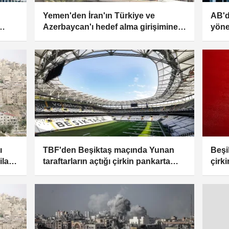
Yemen'den İran'ın Türkiye ve
AB'd
Azerbaycan'ı hedef alma girişimine
yönel
kınama
huku
ı
TBF'den Beşiktaş maçında Yunan
Beşi
ilan
taraftarların açtığı çirkin pankarta
çirk
kınama: