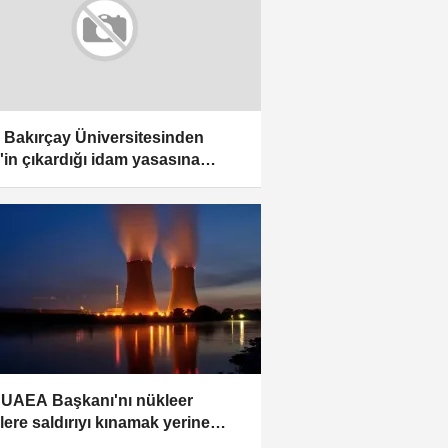
r Bakırçay Üniversitesinden
il'in çıkardığı idam yasasına
ama
, UAEA Başkanı'nı nükleer
slere saldırıyı kınamak yerine
sleri yok etme yolunu