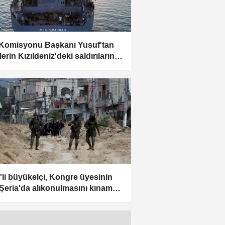
Komisyonu Başkanı Yusuf'tan
erin Kızıldeniz'deki saldırılarına
ama
li büyükelçi, Kongre üyesinin
 Şeria'da alıkonulmasını kınamak
ne kurgu olduğunu ileri sürdü