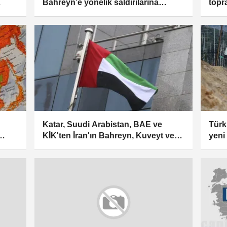
topra
Bahreyn’e yönelik saldırılarına
Batı
kınama
Katar, Suudi Arabistan, BAE ve
Türki
KİK'ten İran'ın Bahreyn, Kuveyt ve
yeni
Ürdün'e yönelik saldırılarına kınama
kın