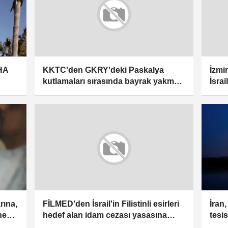
İHA
KKTC'den GKRY'deki Paskalya
İzmi
kutlamaları sırasında bayrak yakma
İsra
eylemine kınama
kın
rına,
İran
FİLMED'den İsrail'in Filistinli esirleri
ne
tesi
hedef alan idam cezası yasasına
tesi
kınama: