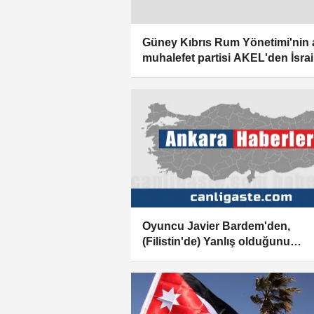
Güney Kıbrıs Rum Yönetimi'nin
muhalefet partisi AKEL'den İsrai
kınama
Oyuncu Javier Bardem'den,
(Filistin'de) Yanlış olduğunu
düşündüğümü kınamaya hakkım
yorumu