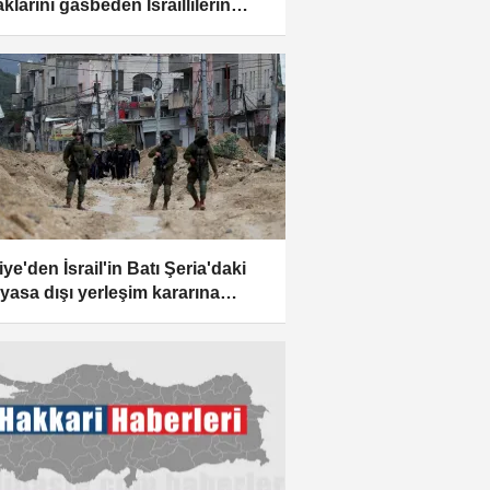
klarını gasbeden İsraillilerin
 Şeria'daki saldırılarına kınama
ye'den İsrail'in Batı Şeria'daki
 yasa dışı yerleşim kararına
ama