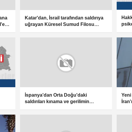
Hakk
 ana
Katar'dan, İsrail tarafından saldırıya
psik
l'e
uğrayan Küresel Sumud Filosu
kın
aktivistlerine yönelik şiddete kınama
Yeni
İspanya'dan Orta Doğu'daki
İran'
saldırıları kınama ve gerilimin
 var
kına
azaltılması çağrısı