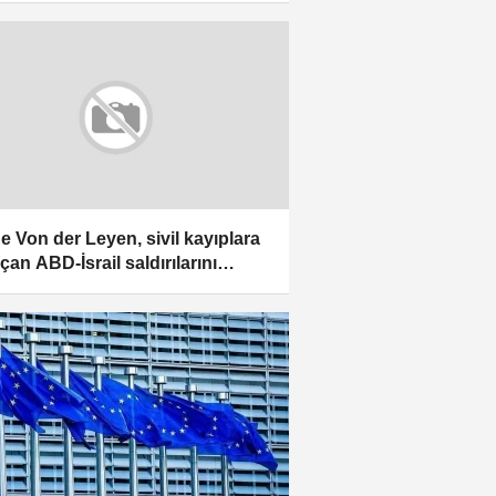
ermekle suçladı
e Von der Leyen, sivil kayıplara
çan ABD-İsrail saldırılarını
adığı için eleştirildi