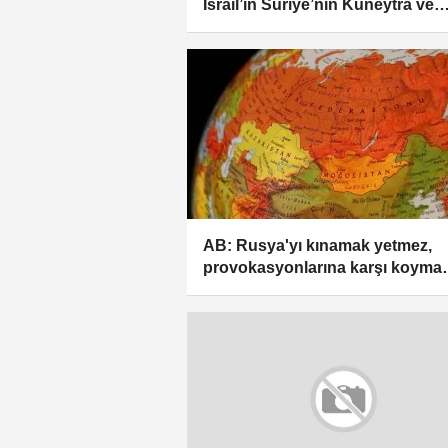
İsrail’in Suriye’nin Kuneytra ve
Dera’daki saldırılarına kınama
AB: Rusya'yı kınamak yetmez,
provokasyonlarına karşı koyma
kapasitemizi güçlendirmeliyiz