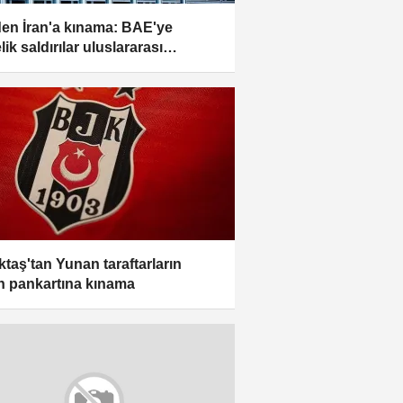
en İran'a kınama: BAE'ye
ik saldırılar uluslararası
kun ihlali
ktaş'tan Yunan taraftarların
in pankartına kınama