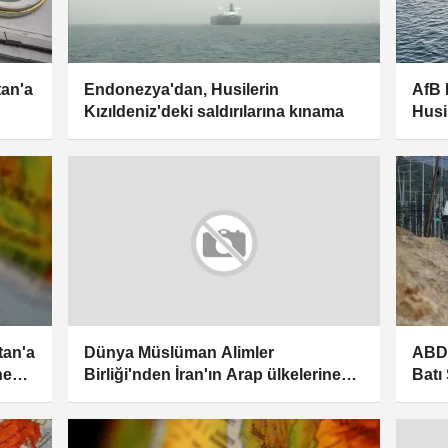
tan'a
Endonezya'dan, Husilerin
AfB 
Kızıldeniz'deki saldırılarına kınama
Husil
kın
tan'a
ABD'
Dünya Müslüman Alimler
ne
Batı
Birliği'nden İran'ın Arap ülkelerine
yeri
yönelik saldırılarına kınama