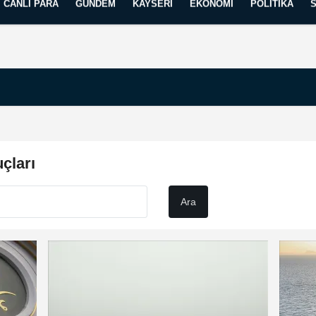
CANLI PARA
GÜNDEM
KAYSERI
EKONOMI
POLITIKA
Künye
İletişim
Yayın İlkelerimiz
çları