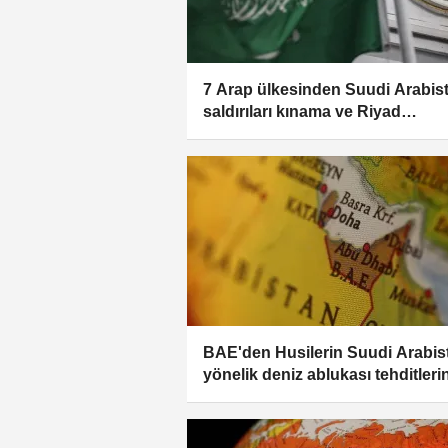
7 Arap ülkesinden Suudi Arabis
saldırıları kınama ve Riyad
yönetimine destek açıklaması
BAE'den Husilerin Suudi Arabis
yönelik deniz ablukası tehditleri
kınama