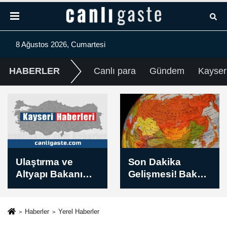
8 Ağustos 2026, Cumartesi
HABERLER
Canlı para
Gündem
Kayser
Son Dakika
Fenerbahçe'de
Gelişmesi! Bakan
Sturm Graz maçı
Fidan: “(Rusya-
hazırlıkları devam
Ukrayna)
etti
Yıpratma cephe
Haberler
Yerel Haberler
gerisindeki