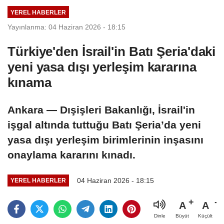
yıpratmaya
YEREL HABERLER
dönüştüğü
Yayınlanma: 04 Haziran 2026 - 18:15
zaman konu
millet olarak var
Türkiye'den İsrail'in Batı Şeria'daki
olup olmamaya
yeni yasa dışı yerleşim kararına
gelir. Elinizdeki en
son imkan neyse
kınama
onu kullanırsınız”
Ankara — Dışişleri Bakanlığı, İsrail'in
işgal altında tuttuğu Batı Şeria’da yeni
yasa dışı yerleşim birimlerinin inşasını
onaylama kararını kınadı.
04 Haziran 2026 - 18:15
YEREL HABERLER
A
A
Büyüt
Küçült
Dinle