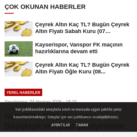
ÇOK OKUNAN HABERLER
Çeyrek Altın Kaç TL? Bugün Çeyrek
Altın Fiyatı Sabah Kuru (07
Ağustos...
Kayserispor, Vanspor FK maçının
hazırlıklarına devam etti
Çeyrek Altın Kaç TL? Bugün Çeyrek
Altın Fiyatı Öğle Kuru (08...
YEREL HABERLER
Yayınlanma: 04 Haziran 2026 - 18:15
Veri politikasındaki amaçlarla sınırlı ve mevzuata uygun şekilde çerez
GÜNCELLEME-Dorukhan
konumlandırmaktayız. Detaylar için veri politikamızı inceleyebilirsiniz...
Büyükışık'ın inşaat şantiyesinde
AYRINTILAR
TAMAM
ölümüyle ilgili gözaltına alınan