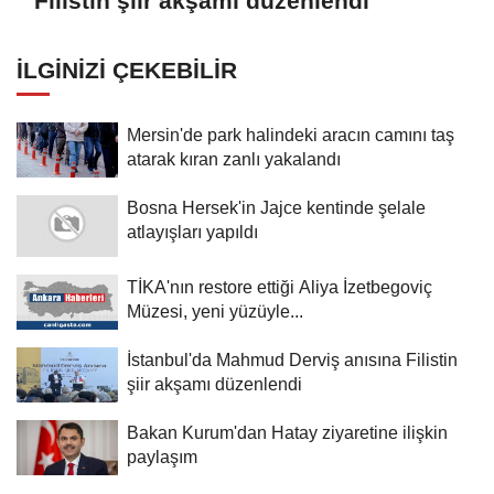
Filistin şiir akşamı düzenlendi
İLGINIZI ÇEKEBILIR
Mersin'de park halindeki aracın camını taş
atarak kıran zanlı yakalandı
Bosna Hersek'in Jajce kentinde şelale
atlayışları yapıldı
TİKA'nın restore ettiği Aliya İzetbegoviç
Müzesi, yeni yüzüyle...
İstanbul'da Mahmud Derviş anısına Filistin
şiir akşamı düzenlendi
Bakan Kurum'dan Hatay ziyaretine ilişkin
paylaşım