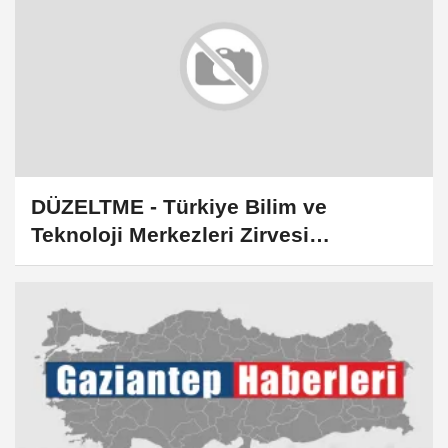
DÜZELTME - Türkiye Bilim ve
Teknoloji Merkezleri Zirvesi
Gaziantep'te devam ediyor başlıklı
haberimizin 3. paragrafında yer alan
Bugün 41 olan bilim merkezi sayısını
yıl sonuna kadar 100'e çıkarmayı
hedefliyoruz ifadesi, kaynağından Yıl
sonuna kadar milli