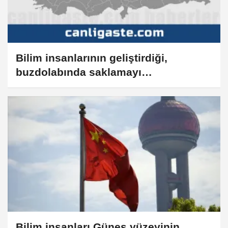
Bilim insanlarının geliştirdiği,
buzdolabında saklamayı
gerektirmeyen toz aşı israfını
önleyebilir
Bilim insanları Güneş yüzeyinin