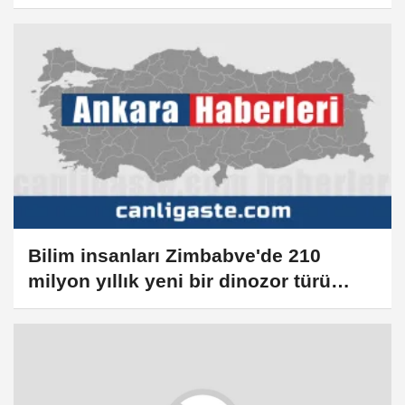
türü keşfine temmuzun bilimsel
gelişmeleri
Bilim insanları Zimbabve'de 210
milyon yıllık yeni bir dinozor türü
keşfetti