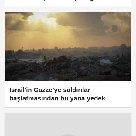
2026)
İsrail'in Gazze'ye saldırılar
başlatmasından bu yana yedek
askerlere harcadığı meblağ 32,7
milyar dolara ulaştı