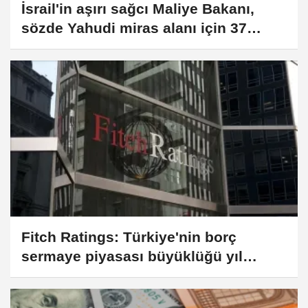
İsrail'in aşırı sağcı Maliye Bakanı,
sözde Yahudi miras alanı için 37
milyon dolar tahsis edildiğini açıkladı
Fitch Ratings: Türkiye'nin borç
sermaye piyasası büyüklüğü yıl
sonunda 550 milyar dolara ulaşabilir