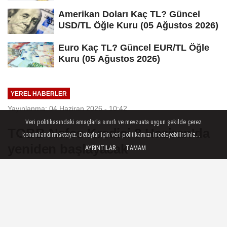
Amerikan Doları Kaç TL? Güncel
USD/TL Öğle Kuru (05 Ağustos 2026)
Euro Kaç TL? Güncel EUR/TL Öğle
Kuru (05 Ağustos 2026)
YEREL HABERLER
Yayınlanma: 04 Haziran 2026 - 10:42
Veri politikasındaki amaçlarla sınırlı ve mevzuata uygun şekilde çerez
TOBB Nefes Kredisi 8 Haziran'da
konumlandırmaktayız. Detaylar için veri politikamızı inceleyebilirsiniz...
yeniden başlayacak
AYRINTILAR
TAMAM
Ankara — Krediler, 6 ay anapara
ödemesiz dönem dahil, azami 48 ay
vadeli olacak - Yeni TOBB Nefes Kredisi
kapsamında ilk dilim olarak 25 milyar lira