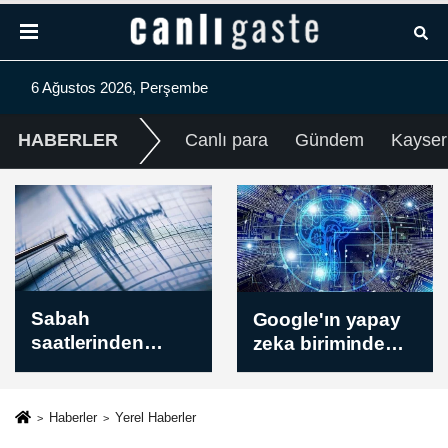
6 Ağustos 2026, Perşembe
HABERLER
Canlı para
Gündem
Kayser
Google'ın yapay
İsrail güçleri Batı
zeka biriminde
Şeria'da bazı
üst düzey görev
beldelere baskın
değişimi
düzenledi, el-
Bire'de 3 evi
Haberler
Yerel Haberler
kışlaya çevirdi