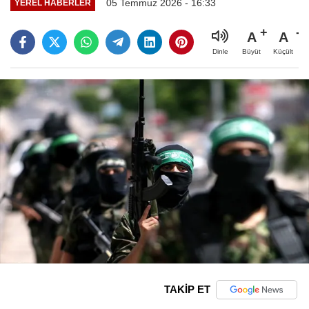
05 Temmuz 2026 - 16:33
YEREL HABERLER
A
A
Büyüt
Küçült
Dinle
TAKİP ET