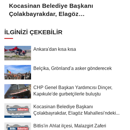
Kocasinan Belediye Başkanı
Çolakbayrakdar, Elagöz
Mahallesi'ndeki doğal gaz altyapı
çalışmalarını yerinde inceledi
İLGINIZI ÇEKEBILIR
Ankara'dan kısa kısa
Belçika, Grönland'a asker gönderecek
CHP Genel Başkan Yardımcısı Dinçer,
Kapıkule'de gurbetçilerle buluştu
Kocasinan Belediye Başkanı
Çolakbayrakdar, Elagöz Mahallesi'ndeki...
Bitlis'in Ahlat ilçesi, Malazgirt Zaferi