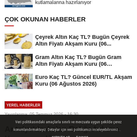
kutlamalarına hazırlanıyor
ÇOK OKUNAN HABERLER
Çeyrek Altın Kaç TL? Bugün Çeyrek
Altın Fiyatı Akşam Kuru (06...
Gram Altın Kaç TL? Bugün Gram
Altın Fiyatı Akşam Kuru (06
Ağustos...
Euro Kaç TL? Güncel EUR/TL Akşam
Kuru (06 Ağustos 2026)
YEREL HABERLER
Yayınlanma: 05 Temmuz 2026 - 16:30
Veri politikasındaki amaçlarla sınırlı ve mevzuata uygun şekilde çerez
Antalya'da Aslan Balığı Avlama
konumlandırmaktayız. Detaylar için veri politikamızı inceleyebilirsiniz...