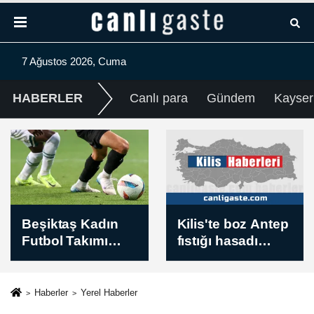
7 Ağustos 2026, Cuma
HABERLER
Canlı para
Gündem
Kayser
Kilis'te boz Antep
Bakan Yumaklı,
fıstığı hasadı
Kars'ta başlayan
başladı
Güvenli
Elektronik Küpe
İzleme Sistemi'ni
Haberler
Yerel Haberler
tanıttı: