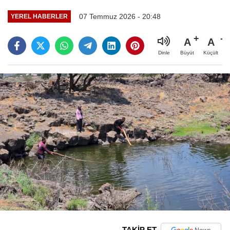
07 Temmuz 2026 - 20:48
YEREL HABERLER
A
A
Büyüt
Küçült
Dinle
TAKİP ET