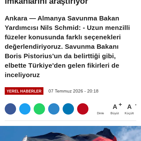
imkanlarını araştırıyor
Ankara — Almanya Savunma Bakan
Yardımcısı Nils Schmid: - Uzun menzilli
füzeler konusunda farklı seçenekleri
değerlendiriyoruz. Savunma Bakanı
Boris Pistorius'un da belirttiği gibi,
elbette Türkiye'den gelen fikirleri de
inceliyoruz
07 Temmuz 2026 - 20:18
YEREL HABERLER
A
A
Büyüt
Küçült
Dinle