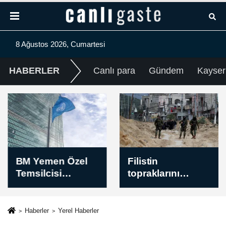
8 Ağustos 2026, Cumartesi
HABERLER
Canlı para
Gündem
Kayser
BM Yemen Özel
Filistin
Temsilcisi
topraklarını
Grundberg:
gasbeden
Yemen geniş
İsraillilerin Batı
çaplı çatışma
Şeria’daki
Haberler
Yerel Haberler
riskiyle karşı
saldırılarında çok