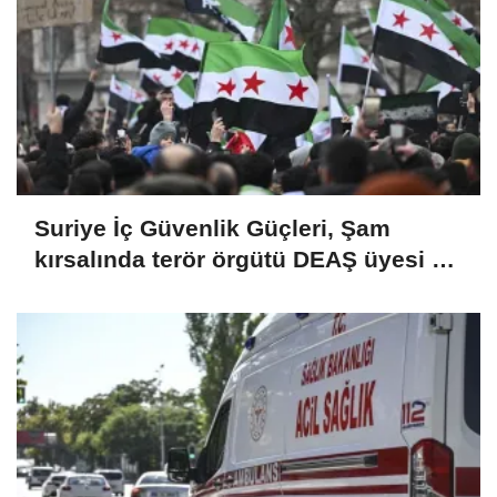
Suriye İç Güvenlik Güçleri, Şam
kırsalında terör örgütü DEAŞ üyesi 2
kişiyi etkisiz hale getirdi