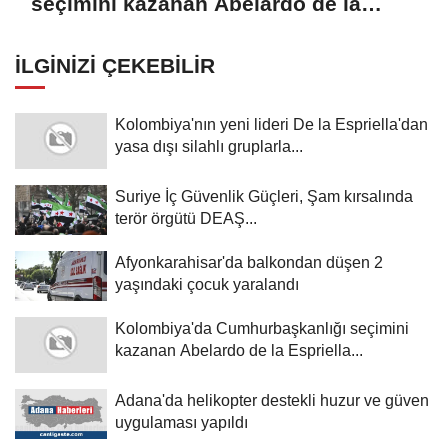
seçimini kazanan Abelardo de la
Espriella yemin etti
İLGINIZI ÇEKEBILIR
Kolombiya'nın yeni lideri De la Espriella'dan
yasa dışı silahlı gruplarla...
Suriye İç Güvenlik Güçleri, Şam kırsalında
terör örgütü DEAŞ...
Afyonkarahisar'da balkondan düşen 2
yaşındaki çocuk yaralandı
Kolombiya'da Cumhurbaşkanlığı seçimini
kazanan Abelardo de la Espriella...
Adana'da helikopter destekli huzur ve güven
uygulaması yapıldı