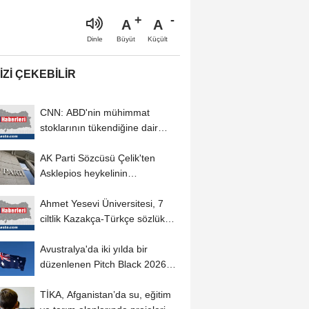
A
A
Büyüt
Küçült
Dinle
IZI ÇEKEBILIR
CNN: ABD'nin mühimmat
stoklarının tükendiğine dair
sızıntılar...
AK Parti Sözcüsü Çelik'ten
Asklepios heykelinin
bulunmasına ilişkin...
Ahmet Yesevi Üniversitesi, 7
ciltlik Kazakça-Türkçe sözlük
hazırladı
Avustralya'da iki yılda bir
düzenlenen Pitch Black 2026
tatbikatı sona...
TİKA, Afganistan’da su, eğitim