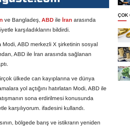
ÇOK
an
ve Bangladeş,
ABD
ile
İran
arasında
le karşıladıklarını bildirdi.
Modi, ABD merkezli X şirketinin sosyal
dan, ABD ile İran arasında sağlanan
ptı.
 birçok ülkede can kayıplarına ve dünya
alara yol açtığını hatırlatan Modi, ABD ile
çatışmanın sona erdirilmesi konusunda
e karşılıyorum. ifadesini kullandı.
nın, bölgede barış ve istikrarın yeniden