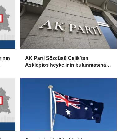
ının
AK Parti Sözcüsü Çelik'ten
Asklepios heykelinin bulunmasına
ilişkin paylaşım: