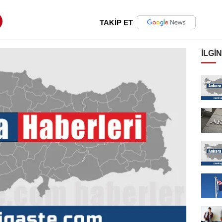
TAKİP ET
İLGIN