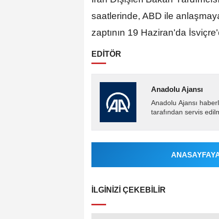
saatlerinde, ABD ile anlaşmaya
zaptının 19 Haziran'da İsviçre
EDİTÖR
Anadolu Ajansı
Anadolu Ajansı haberl
tarafından servis edil
ANASAYFAYA 
İLGINIZI ÇEKEBILIR