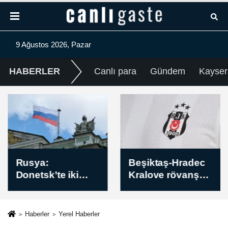
9 Ağustos 2026, Pazar
HABERLER
Canlı para
Gündem
Kayser
Rusya:
Beşiktaş-Hradec
Donetsk’te iki
Kralove rövanş
yerleşim yeri
maçını İsviçreli
kontrolümüze
hakem Urs
geçti
Schnyder
Haberler
Yerel Haberler
yönetecek