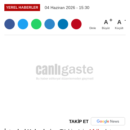
04 Haziran 2026 - 15:30
YEREL HABERLER
A
A
Büyüt
Küçült
Dinle
TAKİP ET