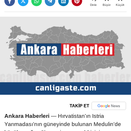
Büyüt
Küçült
Dinle
TAKİP ET
Ankara Haberleri
— Hırvatistan'ın Istria
Yarımadası'nın güneyinde bulunan Medulin'de