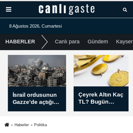
8 Ağustos 2026, Cumartesi
HABERLER
Canlı para
Gündem
Kayser
Çeyrek Altın Kaç
İsrail ordusunun
TL? Bugün
Gazze'de açtığı
Çeyrek Altın
ateş sonucu 3
Fiyatı Sabah Kuru
kişi yaralandı
(08 Ağustos 2026)
Haberler
Politika