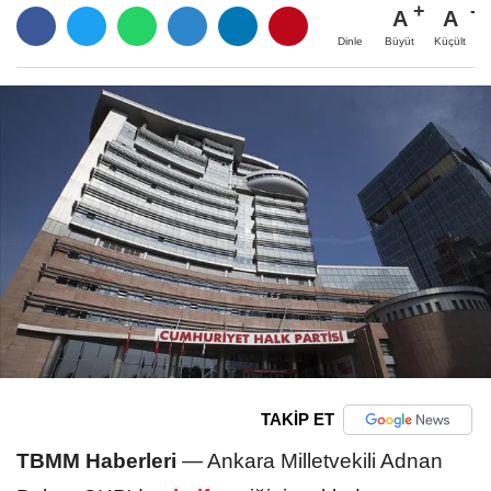
A
A
Büyüt
Küçült
Dinle
TAKİP ET
TBMM Haberleri
—
Ankara Milletvekili Adnan