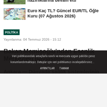
hazırlıklarına devam etti
Euro Kaç TL? Güncel EUR/TL Öğle
Kuru (07 Ağustos 2026)
POLITIKA
Yayınlanma: 04 Temmuz 2026 - 15:12
Bakan Memişoğlu'ndan Esenlik
Veri politikasındaki amaçlarla sınırlı ve mevzuata uygun şekilde çerez
Merkezleri paylaşımı:
konumlandırmaktayız. Detaylar için veri politikamızı inceleyebilirsiniz...
AYRINTILAR
TAMAM
Ankara — Dünyada sağlık sistemlerinin
yönünü 'sağlık odaklı yaklaşıma'
çevirdiği bu dönemde, koruyucu tıp ve
kişiselleştirilmiş uygulamaları güçlü bir
yasal zemine kavuşturarak uluslararası