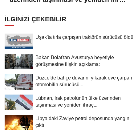
edilmesi için hazırlıkları görüştü
İLGINIZI ÇEKEBILIR
Uşak'ta tırla çarpışan traktörün sürücüsü öldü
Bakan Bolat'tan Avusturya heyetiyle
görüşmesine ilişkin açıklama:
Düzce'de bahçe duvarını yıkarak eve çarpan
otomobilin sürücüsü...
Lübnan, Irak petrolünün ülke üzerinden
taşınması ve yeniden ihraç...
Libya’daki Zaviye petrol deposunda yangın
çıktı