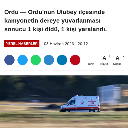
Ordu — Ordu'nun Ulubey ilçesinde
kamyonetin dereye yuvarlanması
sonucu 1 kişi öldü, 1 kişi yaralandı.
03 Haziran 2026 - 20:12
YEREL HABERLER
A
A
Büyüt
Küçült
Dinle