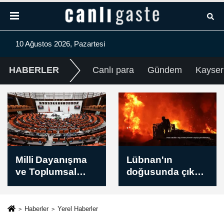
10 Ağustos 2026, Pazartesi
HABERLER
Canlı para
Gündem
Kayser
Lübnan'ın
Deniz Küreği
doğusunda çıkan
Türkiye
yangın tarım
Şampiyonası
arazilerine zarar
Samsun'da
verdi
yapılacak
Haberler
Yerel Haberler