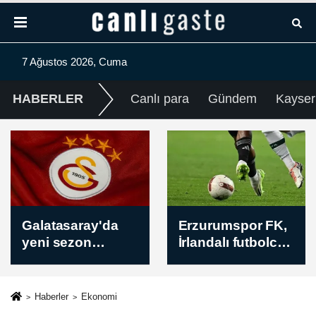
7 Ağustos 2026, Cuma
HABERLER
Canlı para
Gündem
Kayser
Erzurumspor FK,
ABD'den İran ile
İrlandalı futbolcu
bağlantılı kripto
Ebosele ile
para borsalarına
prensipte anlaştı
yaptırım
Haberler
Ekonomi