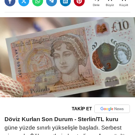
Büyüt
Küçült
Dinle
TAKİP ET
Döviz Kurları Son Durum -
Sterlin/TL kuru
güne yüzde sınırlı yükselişle başladı. Serbest