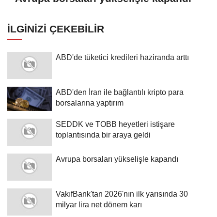
İLGINIZI ÇEKEBILIR
ABD'de tüketici kredileri haziranda arttı
ABD'den İran ile bağlantılı kripto para
borsalarına yaptırım
SEDDK ve TOBB heyetleri istişare
toplantısında bir araya geldi
Avrupa borsaları yükselişle kapandı
VakıfBank'tan 2026'nın ilk yarısında 30
milyar lira net dönem karı