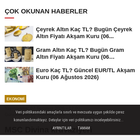
ÇOK OKUNAN HABERLER
Çeyrek Altın Kaç TL? Bugün Çeyrek
Altın Fiyatı Akşam Kuru (06...
Gram Altın Kaç TL? Bugün Gram
Altın Fiyatı Akşam Kuru (06
Ağustos...
Euro Kaç TL? Güncel EUR/TL Akşam
Kuru (06 Ağustos 2026)
EKONOMI
Yayınlanma: 07 Temmuz 2026 - 12:00
Veri politikasındaki amaçlarla sınırlı ve mevzuata uygun şekilde çerez
Güncelleme: 07 Temmuz 2026 - 12:02
konumlandırmaktayız. Detaylar için veri politikamızı inceleyebilirsiniz...
MSC Divina kruvaziyeri
AYRINTILAR
TAMAM
Marmaris'e 4 bin 84 turist getirdi