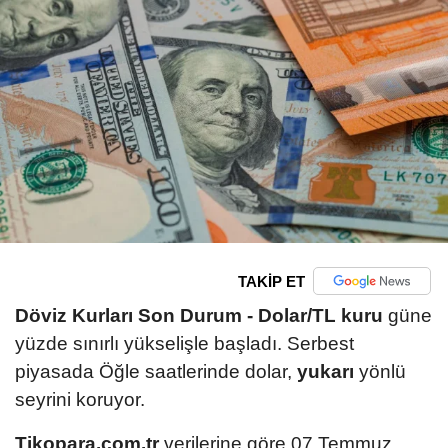
TAKİP ET
Döviz Kurları Son Durum -
Dolar/TL kuru
güne
yüzde sınırlı yükselişle başladı. Serbest
piyasada Öğle saatlerinde dolar,
yukarı
yönlü
seyrini koruyor.
Tikopara.com.tr
verilerine göre 07 Temmuz