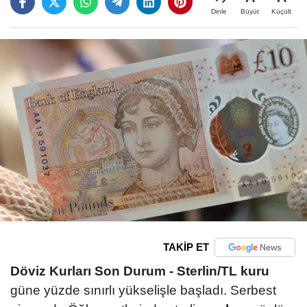
Büyüt
Küçült
Dinle
TAKİP ET
Döviz Kurları Son Durum -
Sterlin/TL kuru
güne yüzde sınırlı yükselişle başladı. Serbest