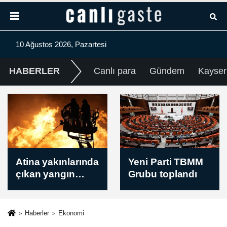
10 Ağustos 2026, Pazartesi
HABERLER
Canlı para
Gündem
Kayser
Yeni Parti TBMM
İsrail ordusu Batı
Grubu toplandı
Şeria'da
Hristiyanların
yaşadığı Tayyibe
beldesini askeri
Haberler
Ekonomi
bölge ilan ederek