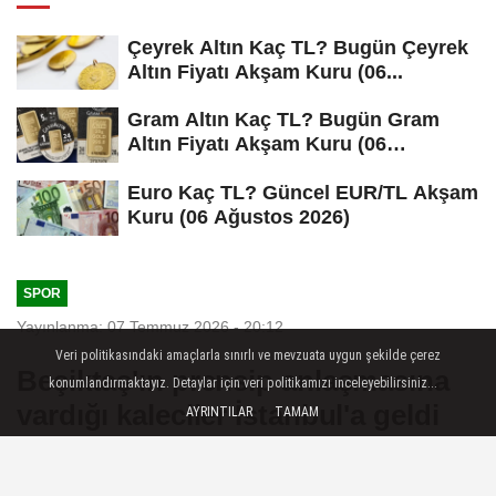
Çeyrek Altın Kaç TL? Bugün Çeyrek
Altın Fiyatı Akşam Kuru (06...
Gram Altın Kaç TL? Bugün Gram
Altın Fiyatı Akşam Kuru (06
Ağustos...
Euro Kaç TL? Güncel EUR/TL Akşam
Kuru (06 Ağustos 2026)
SPOR
Yayınlanma: 07 Temmuz 2026 - 20:12
Veri politikasındaki amaçlarla sınırlı ve mevzuata uygun şekilde çerez
Beşiktaş'ın prensip anlaşmasına
konumlandırmaktayız. Detaylar için veri politikamızı inceleyebilirsiniz...
vardığı kaleciler İstanbul'a geldi
AYRINTILAR
TAMAM
Spor: Alexander Nübel ve Doğan