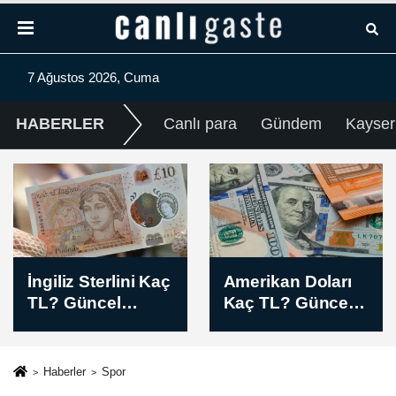
7 Ağustos 2026, Cuma
HABERLER
Canlı para
Gündem
Kayser
ç
Amerikan Doları
TPAO'nun
Kaç TL? Güncel
Samsun
USD/TL Sabah
açıklarındaki
s
Kuru (07 Ağustos
arama ruhsatının
2026)
süresi uzatıldı
Haberler
Spor