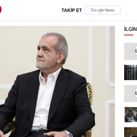
TAKİP ET
İLGIN