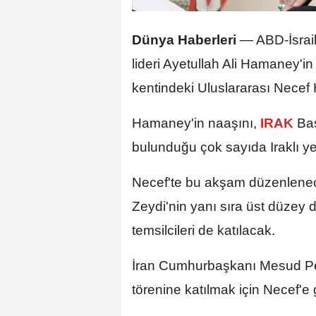
Dünya Haberleri
—
ABD-İsrail
lideri Ayetullah Ali Hamaney'in
kentindeki Uluslararası Necef 
Hamaney'in naaşını,
IRAK
Baş
bulunduğu çok sayıda Iraklı yetk
Necef'te bu akşam düzenlene
Zeydi'nin yanı sıra üst düzey devl
temsilcileri de katılacak.
İran Cumhurbaşkanı Mesud Peze
törenine katılmak için Necef'e 