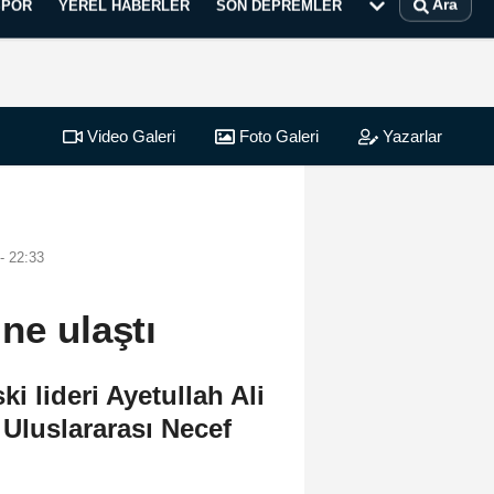
Ara
SPOR
YEREL HABERLER
SON DEPREMLER
Video Galeri
Foto Galeri
Yazarlar
- 22:33
ne ulaştı
i lideri Ayetullah Ali
 Uluslararası Necef