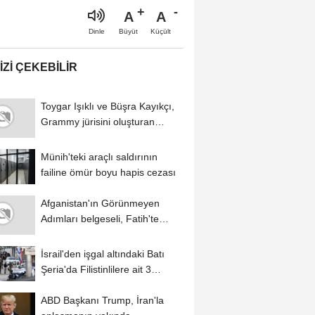
A
A
Büyüt
Küçült
Dinle
IZI ÇEKEBILIR
Toygar Işıklı ve Büşra Kayıkçı,
Grammy jürisini oluşturan
Recording...
Münih'teki araçlı saldırının
failine ömür boyu hapis cezası
Afganistan'ın Görünmeyen
Adımları belgeseli, Fatih'te
izleyicilerle...
İsrail'den işgal altındaki Batı
Şeria'da Filistinlilere ait 3
buçuk...
ABD Başkanı Trump, İran'la