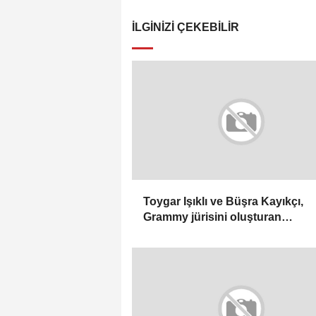
İLGINIZI ÇEKEBILIR
Toygar Işıklı ve Büşra Kayıkçı,
Grammy jürisini oluşturan
Recording Academy üyeleri ara
seçildi