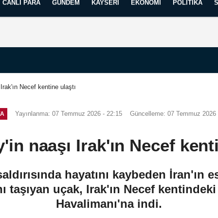
CANLI PARA
GÜNDEM
KAYSERI
EKONOMI
POLITIKA
Künye
İletişim
Yayın İlkelerimiz
rak'ın Necef kentine ulaştı
Yayınlanma: 07 Temmuz 2026 - 22:15
Güncelleme: 07 Temmuz 2026 
YA
in naaşı Irak'ın Necef kenti
ldırısında hayatını kaybeden İran'ın esk
 taşıyan uçak, Irak'ın Necef kentindeki
Havalimanı'na indi.