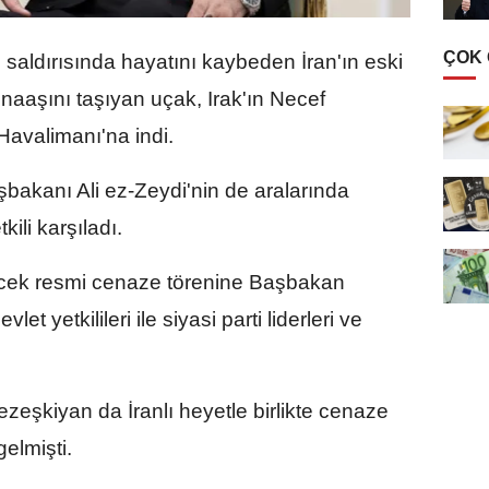
ÇOK
 saldırısında hayatını kaybeden İran'ın eski
 naaşını taşıyan uçak, Irak'ın Necef
Havalimanı'na indi.
bakanı Ali ez-Zeydi'nin de aralarında
ili karşıladı.
cek resmi cenaze törenine Başbakan
et yetkilileri ile siyasi parti liderleri ve
şkiyan da İranlı heyetle birlikte cenaze
gelmişti.