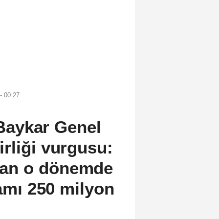
- 00:27
aykar Genel
rliği vurgusu:
alan o dönemde
kamı 250 milyon