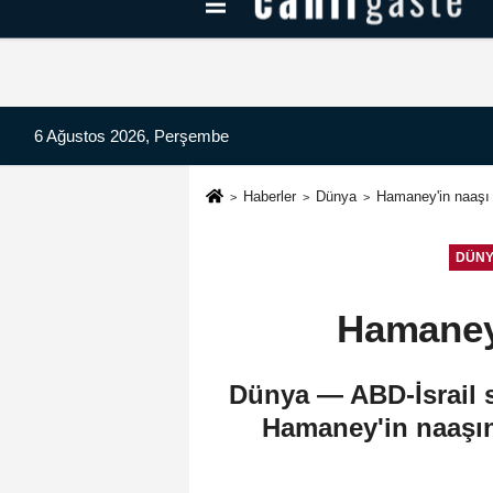
Kayseri Haberleri
Can Radyo Dinle
6 Ağustos 2026, Perşembe
Haberler
Dünya
Hamaney'in naaşı I
DÜN
Hamaney'
Dünya — ABD-İsrail sa
Hamaney'in naaşını