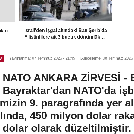
İsrail'den işgal altındaki Batı Şeria'da
ları
Filistinlilere ait 3 buçuk dönümlük
araziye el koyma kararı
Yayınlanma: 07 Temmuz 2026 - 21:45
Güncelleme: 08 Temmuz 2026 
YA
 NATO ANKARA ZİRVESİ - B
Bayraktar'dan NATO'da işbi
rimizin 9. paragrafında yer 
ılında, 450 milyon dolar ra
dolar olarak düzeltilmiştir.