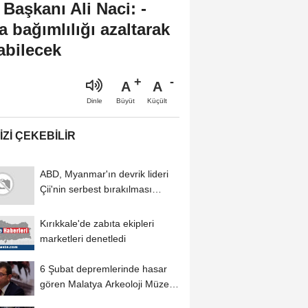
Başkanı Ali Naci: -
a bağımlılığı azaltarak
abilecek
A
A
Büyüt
Küçült
Dinle
IZI ÇEKEBILIR
ABD, Myanmar'ın devrik lideri
Çii'nin serbest bırakılması
çağrısını...
Kırıkkale'de zabıta ekipleri
marketleri denetledi
6 Şubat depremlerinde hasar
gören Malatya Arkeoloji Müzesi
yarın ziyarete...