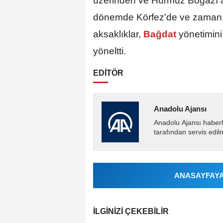
üzerinden ve Hürmüz Boğazı ar
dönemde Körfez'de ve zaman 
aksaklıklar,
Bağdat
yönetimini
yöneltti.
EDİTÖR
Anadolu Ajansı
Anadolu Ajansı haberl
tarafından servis edil
ANASAYFAYA 
İLGINIZI ÇEKEBILIR