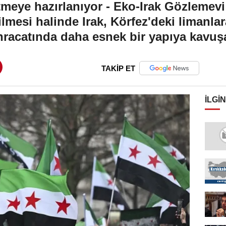
tmeye hazırlanıyor - Eko-Irak Gözlemevi 
lmesi halinde Irak, Körfez'deki limanlar
ihracatında daha esnek bir yapıya kavuş
TAKİP ET
İLGIN