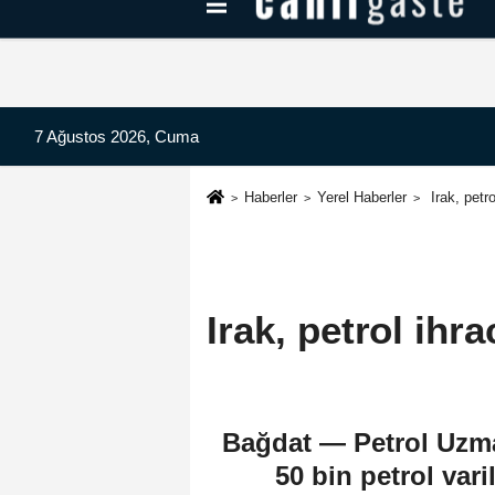
Kayseri Haberleri
Can Radyo Dinle
7 Ağustos 2026, Cuma
Haberler
Yerel Haberler
Irak, petr
Irak, petrol ih
Bağdat — Petrol Uzma
50 bin petrol var