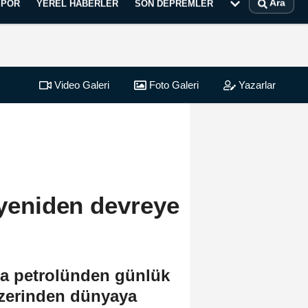
Ara
SPOR
YEREL HABERLER
SON DEPREMLER
Video Galeri
Foto Galeri
Yazarlar
 yeniden devreye
ra petrolünden günlük
 üzerinden dünyaya