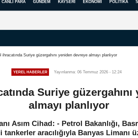
CANLI PARA
GÜNDEM
KAYSERI
EKONOMI
POLITIKA
Künye
İletişim
Yayın İlkelerimiz
ol ihracatında Suriye güzergahını yeniden devreye almayı planlıyor
Yayınlanma: 06 Temmuz 2026 - 12:24
YEREL HABERLER
racatında Suriye güzergahını
almayı planlıyor
nı Asım Cihad: - Petrol Bakanlığı, Bas
ili tankerler aracılığıyla Banyas Limanı