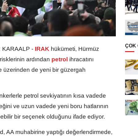
ÇOK
 KARAALP -
IRAK
hükümeti, Hürmüz
isklerinin ardından
petrol
ihracatını
e üzerinden de yeni bir güzergah
kerlerle petrol sevkiyatının kısa vadede
eğini ve uzun vadede yeni boru hatlarının
ebilir bir seçenek olduğunu ifade ediyor.
ad, AA muhabirine yaptığı değerlendirmede,