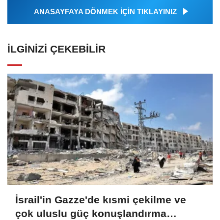
ANASAYFAYA DÖNMEK İÇİN TIKLAYINIZ
İLGINIZI ÇEKEBILIR
İsrail'in Gazze'de kısmi çekilme ve
çok uluslu güç konuşlandırma