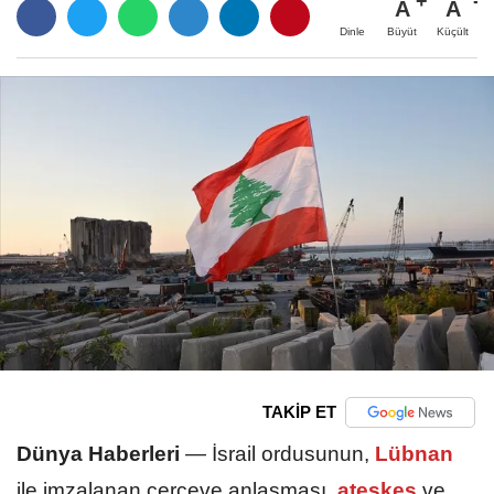
A
A
Büyüt
Küçült
Dinle
TAKİP ET
Dünya Haberleri
—
İsrail ordusunun,
Lübnan
ile imzalanan çerçeve anlaşması,
ateşkes
ve