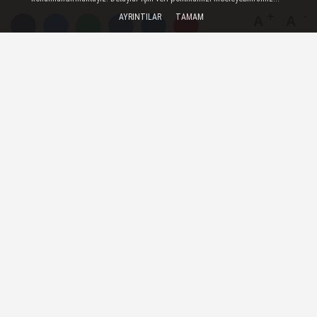
AYRINTILAR
TAMAM
A
A
Büyüt
Küçült
Dinle
TAKİP ET
Dünya Haberleri
—
Suriye İçişleri Bakanı Enes