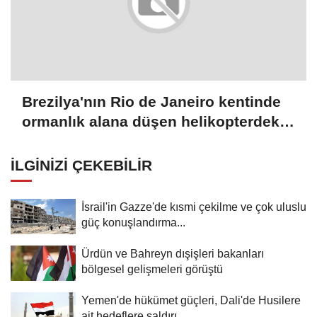
Brezilya'nın Rio de Janeiro kentinde
ormanlık alana düşen helikopterdeki
4 kişi öldü
İLGINIZI ÇEKEBILIR
İsrail'in Gazze'de kısmi çekilme ve çok uluslu
güç konuşlandırma...
Ürdün ve Bahreyn dışişleri bakanları
bölgesel gelişmeleri görüştü
Yemen'de hükümet güçleri, Dali'de Husilere
ait hedeflere saldırı...