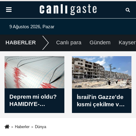
9 Ağustos 2026, Pazar
HABERLER
Canlı para
Gündem
Kayser
İsrail'in Gazze'de
Ürdün ve
kısmi çekilme ve
Bahreyn dışişleri
çok uluslu güç
bakanları
konuşlandırma
bölgesel
seçeneğini
gelişmeleri
Haberler
Dünya
değerlendirdiği
görüştü