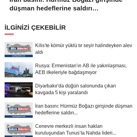
düşman hedeflerine saldırı
düzenlendi
İLGINIZI ÇEKEBILIR
Kilis'te kömür yüklü tır seyir halindeyken alev
aldı
Rusya: Ermenistan'ın AB ile yakınlaşması,
AEB ilkeleriyle bağdaşmıyor
Diyarbakır'da düğün salonunda çıkan
kavgada 5 kişi yaralandı
İran basını: Hürmüz Boğazı girişinde düşman
hedeflerine saldırı...
Cenevre merkezli insan hakları
kuruluşundan Tunus’ta Nahda lideri...