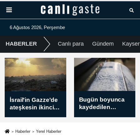
6 Ağustos 2026, Perşembe
HABERLER
Canlı para
Gündem
Kayser
Bugün boyunca
Irak'ın Kerkük
kaydedilen
kentinde 12 bin
deprem verileri /
ruhsatsız silah
Son Depremler
kayıt altına alındı
AFAD ve Kandilli
Haberler
Yerel Haberler
verileri