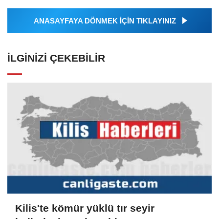
ANASAYFAYA DÖNMEK İÇİN TIKLAYINIZ
İLGINIZI ÇEKEBILIR
Kilis'te kömür yüklü tır seyir