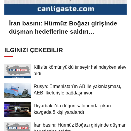
İran basını: Hürmüz Boğazı girişinde
düşman hedeflerine saldırı
düzenlendi
İLGINIZI ÇEKEBILIR
Kilis'te kömür yüklü tır seyir halindeyken alev
aldı
Rusya: Ermenistan'ın AB ile yakınlaşması,
AEB ilkeleriyle bağdaşmıyor
Diyarbakır'da düğün salonunda çıkan
kavgada 5 kişi yaralandı
İran basını: Hürmüz Boğazı girişinde düşman